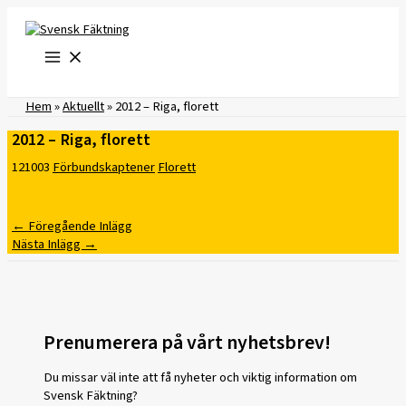
Hoppa
till
innehåll
Hem
»
Aktuellt
»
2012 – Riga, florett
2012 – Riga, florett
121003
Förbundskaptener
Florett
←
Föregående Inlägg
Nästa Inlägg
→
Prenumerera på vårt nyhetsbrev!
Du missar väl inte att få nyheter och viktig information om
Svensk Fäktning?