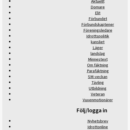
Aktuellt
Domare
Elit
Förbundet
Förbundskaptener
Föreningsledare
Idrottspolitik
kansliet
Läger
landslag
Minnestext
Om fäktning
Parafäktning
SM-veckan
Tävling
Utbildning
Veteran
Vuxenmotionärer
Följ/logga in
Nyhetsbrev
Idrottonline