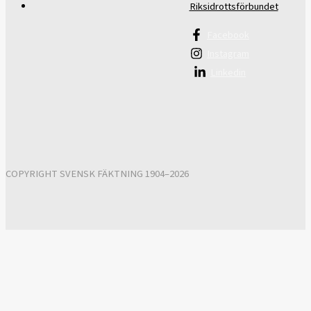
Riksidrottsförbundet
Facebook
Instagram
Linkedin
COPYRIGHT SVENSK FÄKTNING 1904–2026