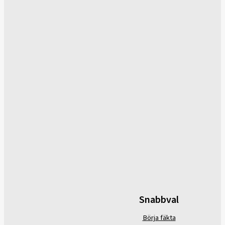
Snabbval
Börja fäkta