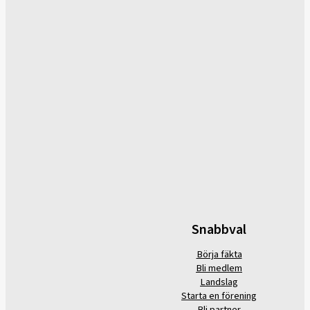
Snabbval
Börja fäkta
Bli medlem
Landslag
Starta en förening
Bli partner