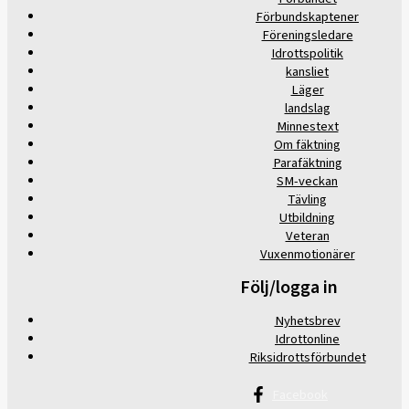
Förbundskaptener
Föreningsledare
Idrottspolitik
kansliet
Läger
landslag
Minnestext
Om fäktning
Parafäktning
SM-veckan
Tävling
Utbildning
Veteran
Vuxenmotionärer
Följ/logga in
Nyhetsbrev
Idrottonline
Riksidrottsförbundet
Facebook