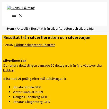
Hoppa
till
innehåll
Hem
»
Aktuellt
»
Resultat från silverfloretten och silvervärjan
Resultat från silverfloretten och silvervärjan
121007
Förbundskaptener
Resultat
Silverfloretten
Den andra deltävlingen samlade 52 deltagare från fyra västsvenska
klubbar.
Bäst med 21 poäng efter två deltävlingar är
Jonatan Grote GFK
Victor Sundvall KF99
Douglas Tönnberg GFK
Jonatan Skagerberg GFK