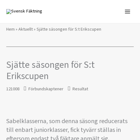
Hoppa
till
innehåll
Hem
»
Aktuellt
»
Sjätte säsongen för S:t Erikscupen
Sjätte säsongen för S:t
Erikscupen
121008
Förbundskaptener
Resultat
Sabelklasserna, som denna säsong reducerats
till enbart juniorklasser, fick tyvärr ställas in
eftersom endast två fäktare anmält sig.