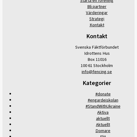
Starta en förening
Bli partner
Värderingar
Strategi
Kontakt
Kontakt
Svenska Fäktförbundet
Idrottens Hus
Box 11016
100 61 Stockholm
info@fencing.se
Kategorier
#donate
#engardeiskolan
#StandWithUkraine
Aktiva
aktuellt
Aktuellt
Domare
Elit