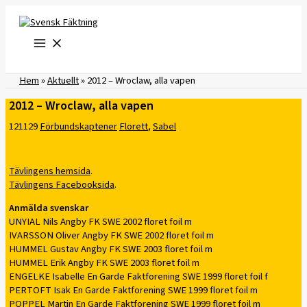
Hoppa
till
innehåll
Hem
»
Aktuellt
»
2012 – Wroclaw, alla vapen
2012 – Wroclaw, alla vapen
121129
Förbundskaptener
Florett
,
Sabel
Tävlingens hemsida
.
Tävlingens Facebooksida
.
Anmälda svenskar
UNYIAL Nils Angby FK SWE 2002 floret foil m
IVARSSON Oliver Angby FK SWE 2002 floret foil m
HUMMEL Gustav Angby FK SWE 2003 floret foil m
HUMMEL Erik Angby FK SWE 2003 floret foil m
ENGELKE Isabelle En Garde Faktforening SWE 1999 floret foil f
PERTOFT Isak En Garde Faktforening SWE 1999 floret foil m
POPPEL Martin En Garde Faktforening SWE 1999 floret foil m