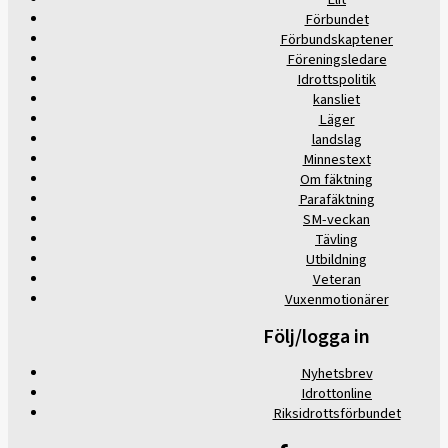
Förbundet
Förbundskaptener
Föreningsledare
Idrottspolitik
kansliet
Läger
landslag
Minnestext
Om fäktning
Parafäktning
SM-veckan
Tävling
Utbildning
Veteran
Vuxenmotionärer
Följ/logga in
Nyhetsbrev
Idrottonline
Riksidrottsförbundet