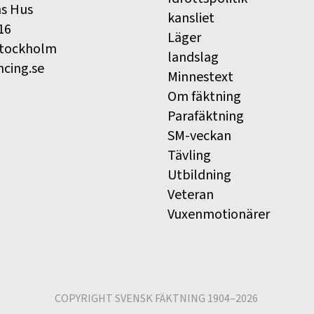
ns Hus
kansliet
16
Läger
Stockholm
landslag
ncing.se
Minnestext
Om fäktning
Parafäktning
SM-veckan
Tävling
Utbildning
Veteran
Vuxenmotionärer
COPYRIGHT SVENSK FÄKTNING 1904–2026