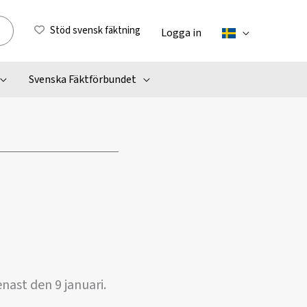
Stöd svensk fäktning
Logga in
Svenska Fäktförbundet
nast den 9 januari.