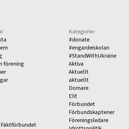
l
Kategorier
kta
#donate
lem
#engardeiskolan
g
#StandWithUkraine
n förening
Aktiva
ner
Aktuellt
ngar
aktuellt
Domare
Elit
Förbundet
Förbundskaptener
Föreningsledare
 Fäktförbundet
Idrottspolitik