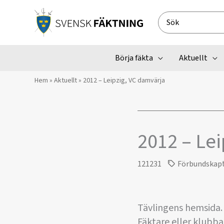
Hoppa
till
Search
innehåll
for:
Börja fäkta
Aktuellt
Hem
»
Aktuellt
»
2012 – Leipzig, VC damvärja
2012 – Lei
121231
Förbundskap
Tävlingens hemsida
Fäktare eller klubb