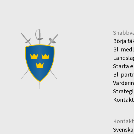
Snabbva
Börja fä
Bli med
Landsla
Starta e
Bli part
Värderi
Strategi
Kontakt
Kontakt
Svenska