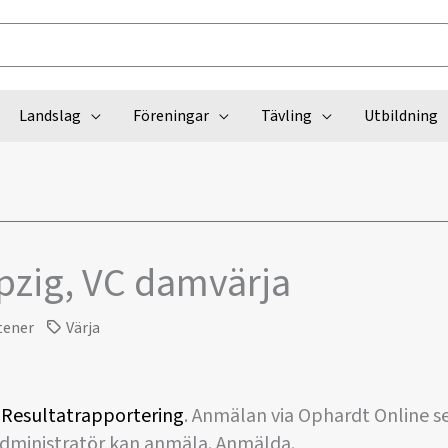
Landslag
Föreningar
Tävling
Utbildning
pzig, VC damvärja
tener
Värja
.
Resultatrapportering
. Anmälan via Ophardt Online se
administratör kan anmäla. Anmälda.