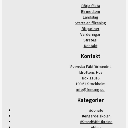
Börja fäkta
Bli medlem
Landslag
Starta en förening
Bli partner
Värderingar
Strategi
Kontakt
Kontakt
Svenska Fäktförbundet
Idrottens Hus
Box 11016
100 61 Stockholm
info@fencing.se
Kategorier
#donate
#engardeiskolan
#StandWithUkraine
Aktiva