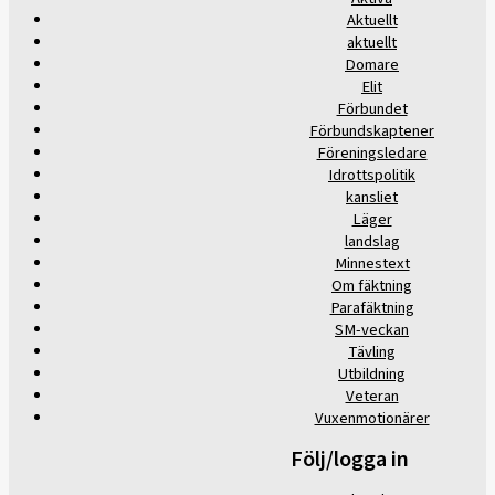
Aktuellt
aktuellt
Domare
Elit
Förbundet
Förbundskaptener
Föreningsledare
Idrottspolitik
kansliet
Läger
landslag
Minnestext
Om fäktning
Parafäktning
SM-veckan
Tävling
Utbildning
Veteran
Vuxenmotionärer
Följ/logga in