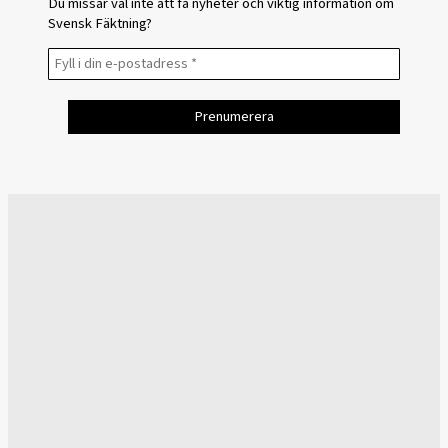
Du missar väl inte att få nyheter och viktig information om
Svensk Fäktning?