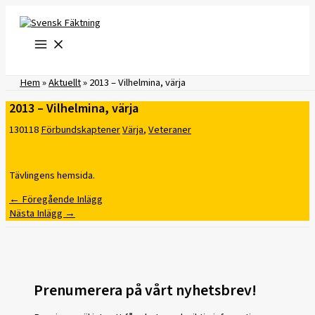
Hoppa
till
innehåll
Hem
»
Aktuellt
»
2013 – Vilhelmina, värja
2013 – Vilhelmina, värja
130118
Förbundskaptener
Värja
,
Veteraner
Tävlingens hemsida.
←
Föregående Inlägg
Nästa Inlägg
→
Prenumerera på vårt nyhetsbrev!