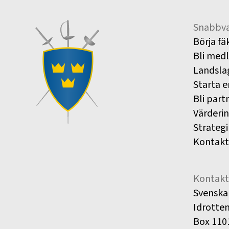
Snabbva
Börja fä
Bli med
Landsla
Starta e
Bli part
Värderi
Strategi
Kontakt
Kontakt
Svenska
Idrotte
Box 110