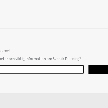
sbrev!
yheter och viktig information om Svensk Fäktning?