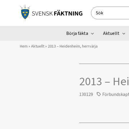
Hoppa
till
Search
innehåll
for:
Börja fäkta
Aktuellt
Hem
»
Aktuellt
»
2013 – Heidenheim, herrvärja
2013 – He
130129
Förbundskap