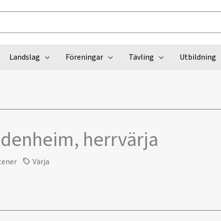
Landslag
Föreningar
Tävling
Utbildning
idenheim, herrvärja
tener
Värja