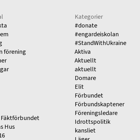
l
Kategorier
kta
#donate
lem
#engardeiskolan
g
#StandWithUkraine
n förening
Aktiva
ner
Aktuellt
ngar
aktuellt
Domare
Elit
Förbundet
Förbundskaptener
Föreningsledare
 Fäktförbundet
Idrottspolitik
ns Hus
kansliet
16
Läger