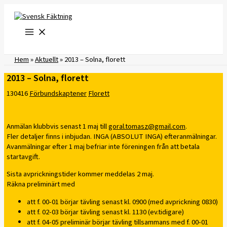
Hoppa
till
innehåll
Hem
»
Aktuellt
»
2013 – Solna, florett
2013 – Solna, florett
130416
Förbundskaptener
Florett
Anmälan klubbvis senast 1 maj till
goral.tomasz@gmail.com
.
Fler detaljer finns i inbjudan. INGA (ABSOLUT INGA) efteranmälningar.
Avanmälningar efter 1 maj befriar inte föreningen från att betala
startavgift.
Sista avprickningstider kommer meddelas 2 maj.
Räkna preliminärt med
att f. 00-01 börjar tävling senast kl. 0900 (med avprickning 0830)
att f. 02-03 börjar tävling senast kl. 1130 (ev.tidigare)
att f. 04-05 preliminär börjar tävling tillsammans med f. 00-01