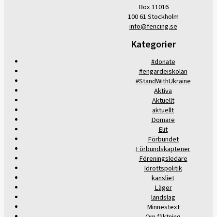
Box 11016
100 61 Stockholm
info@fencing.se
Kategorier
#donate
#engardeiskolan
#StandWithUkraine
Aktiva
Aktuellt
aktuellt
Domare
Elit
Förbundet
Förbundskaptener
Föreningsledare
Idrottspolitik
kansliet
Läger
landslag
Minnestext
Om fäktning