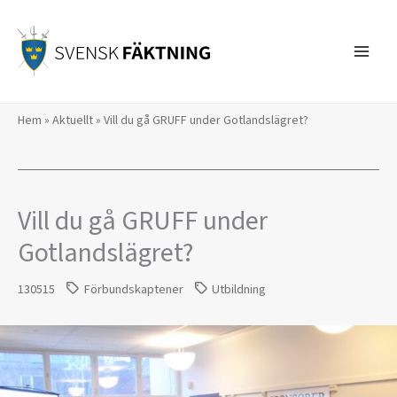
Hoppa
till
innehåll
Hem
»
Aktuellt
»
Vill du gå GRUFF under Gotlandslägret?
Vill du gå GRUFF under
Gotlandslägret?
130515
Förbundskaptener
Utbildning