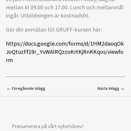
mellan kl 09.00 och 17.00. Lunch och mellanmål
ingår. Utbildningen är kostnadsfri.
Gör din anmälan till GRUFF-kursen här:
https://docs.google.com/forms/d/1HM2daoqOk
JoQtuzFf19r_YvWAlRQzzoKrtKjRnKKqos/viewfo
rm
←
Föregående Inlägg
Nästa Inlägg
→
Prenumerera på vårt nyhetsbrev!