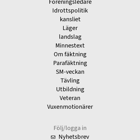
Föreningsledare
Idrottspolitik
kansliet
Läger
landslag
Minnestext
Om fäktning
Parafäktning
SM-veckan
Tävling
Utbildning
Veteran
Vuxenmotionärer
Följ/logga in
Nyhetsbrev