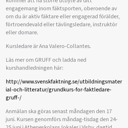
kommer att ha större utbyte av ditt
engagemang inom fäktsporten, oberoende av
om du är aktiv fäktare eller engagerad förälder,
förtroendevald eller tävlingsledare, instruktör
eller domare.
Kursledare är Ana Valero-Collantes.
Läs mer om GRUFF och ladda ned
kurshandledningen här:
http://www.svenskfaktning.se/utbildningsmater
ial-och-litteratur/grundkurs-for-faktledare-
gruff-/
Anmälan ska göras senast måndagen den 17
juni. Kursen genomförs måndag-tisdag den 24-
25 juni i Atheneskolans lokaler i Visby, dagtid