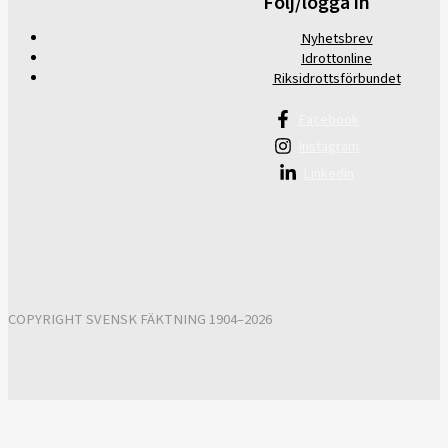
Följ/logga in
Nyhetsbrev
Idrottonline
Riksidrottsförbundet
Facebook
Instagram
Linkedin
COPYRIGHT SVENSK FÄKTNING 1904–2026