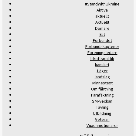
#StandWithUkraine
Aktiva
aktuellt
Aktuellt
Domare
Elit
Förbundet
Förbundskaptener
Föreningsledare
Idrottspolitik
kansliet
Läger
landslag
Minnestext
Om fäktning
Parafäktning
SM-veckan
Tävling
Utbildning
Veteran
Vuxenmotionärer