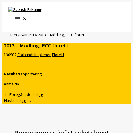
Hoppa
till
innehåll
Hem
»
Aktuellt
»
2013 – Mödling, ECC florett
2013 – Mödling, ECC florett
130902
Förbundskaptener
Florett
Resultatrapportering.
Anmälda.
←
Föregående Inlägg
Nästa Inlägg
→
Prenumerera på vårt nyhetsbrev!