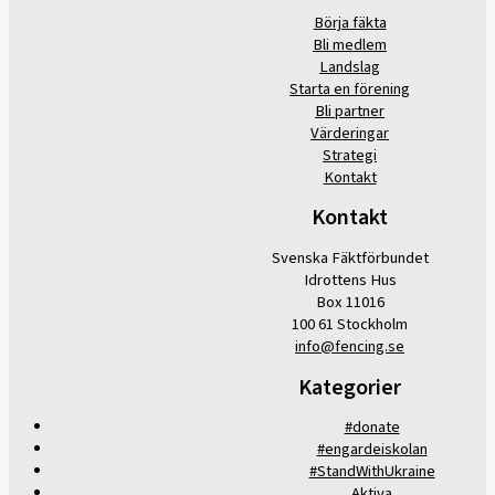
Börja fäkta
Bli medlem
Landslag
Starta en förening
Bli partner
Värderingar
Strategi
Kontakt
Kontakt
Svenska Fäktförbundet
Idrottens Hus
Box 11016
100 61 Stockholm
info@fencing.se
Kategorier
#donate
#engardeiskolan
#StandWithUkraine
Aktiva