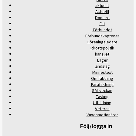
aktuellt
Aktuellt
Domare
Elit
Förbundet
Förbundskaptener
Föreningsledare
Idrottspolitik
kansliet
Läger
landslag
Minnestext
Om fäktning
Parafäktning
SM-veckan
Tävling
Utbildning
Veteran
Vuxenmotionärer
Följ/logga in