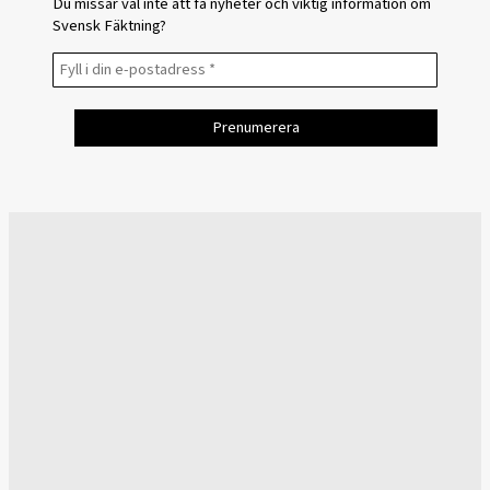
Du missar väl inte att få nyheter och viktig information om
Svensk Fäktning?