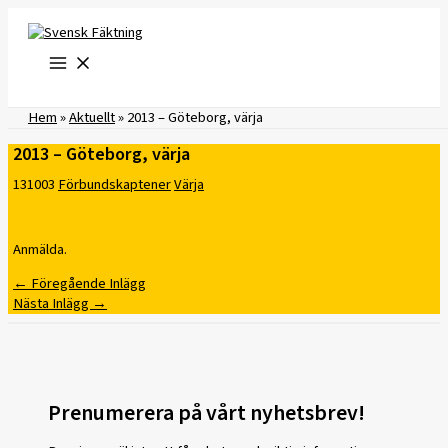
Hoppa
till
innehåll
Hem
»
Aktuellt
»
2013 – Göteborg, värja
2013 – Göteborg, värja
131003
Förbundskaptener
Värja
Anmälda.
←
Föregående Inlägg
Nästa Inlägg
→
Prenumerera på vårt nyhetsbrev!