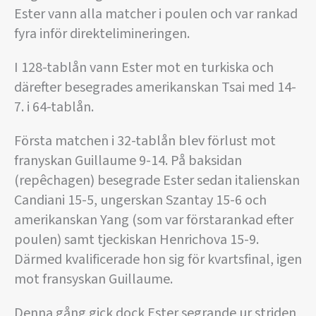
Ester vann alla matcher i poulen och var rankad
fyra inför direktelimineringen.
I 128-tablån vann Ester mot en turkiska och
därefter besegrades amerikanskan Tsai med 14-
7. i 64-tablån.
Första matchen i 32-tablån blev förlust mot
franyskan Guillaume 9-14. På baksidan
(repêchagen) besegrade Ester sedan italienskan
Candiani 15-5, ungerskan Szantay 15-6 och
amerikanskan Yang (som var förstarankad efter
poulen) samt tjeckiskan Henrichova 15-9.
Därmed kvalificerade hon sig för kvartsfinal, igen
mot fransyskan Guillaume.
Denna gång gick dock Ester segrande ur striden