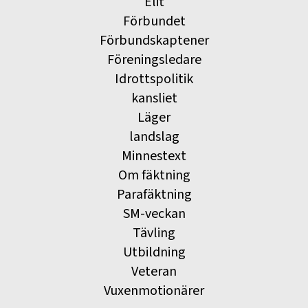
Elit
Förbundet
Förbundskaptener
Föreningsledare
Idrottspolitik
kansliet
Läger
landslag
Minnestext
Om fäktning
Parafäktning
SM-veckan
Tävling
Utbildning
Veteran
Vuxenmotionärer