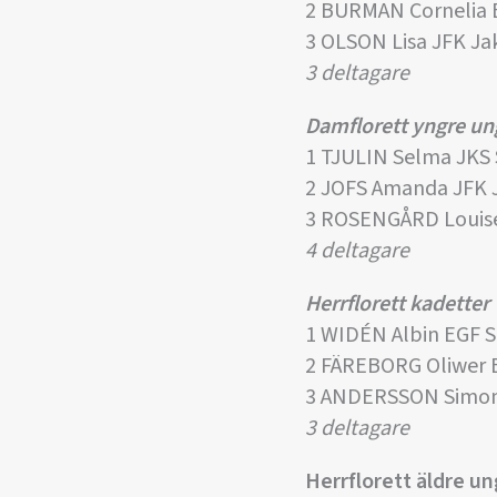
2 BURMAN Cornelia 
3 OLSON Lisa JFK J
3 deltagare
Damflorett yngre u
1 TJULIN Selma JKS
2 JOFS Amanda JFK 
3 ROSENGÅRD Louise
4 deltagare
Herrflorett kadetter
1 WIDÉN Albin EGF 
2 FÄREBORG Oliwer 
3 ANDERSSON Simon
3 deltagare
Herrflorett äldre 