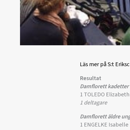
Läs mer på S:t Erik
Resultat
Damflorett kadetter
1 TOLEDO Elizabeth
1 deltagare
Damflorett äldre u
1 ENGELKE Isabelle