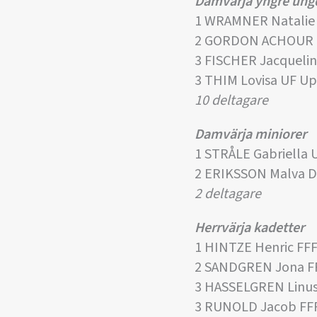
Damvärja yngre un
1 WRAMNER Natalie 
2 GORDON ACHOUR 
3 FISCHER Jacqueli
3 THIM Lovisa UF U
10 deltagare
Damvärja miniorer
1 STRÅLE Gabriella 
2 ERIKSSON Malva D
2 deltagare
Herrvärja kadetter
1 HINTZE Henric FF
2 SANDGREN Jona F
3 HASSELGREN Linus
3 RUNOLD Jacob FF