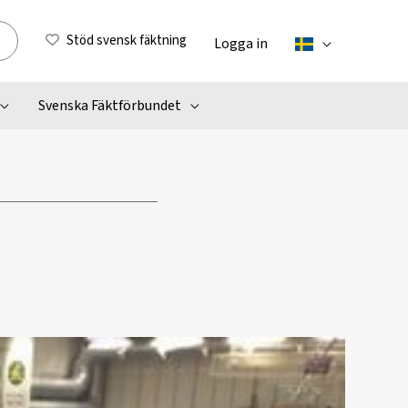
Stöd svensk fäktning
Logga in
Svenska Fäktförbundet