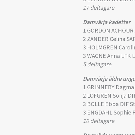
17 deltagare
Damvärja kadetter
1 GORDON ACHOUR A
2 ZANDER Celina SA
3 HOLMGREN Caroli
3 WAGNE Anna LFK L
5 deltagare
Damvärja äldre un
1 GRINNEBY Dagmar
2 LÖFGREN Sonja DI
3 BOLLE Ebba DIF S
3 ENGDAHL Sophie 
10 deltagare