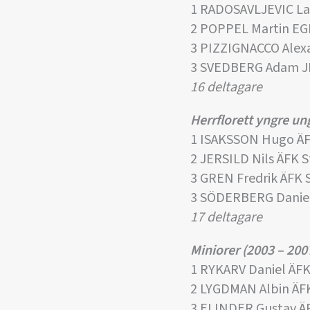
1 RADOSAVLJEVIC La
2 POPPEL Martin EG
3 PIZZIGNACCO Alex
3 SVEDBERG Adam J
16 deltagare
Herrflorett yngre u
1 ISAKSSON Hugo Ä
2 JERSILD Nils ÄFK 
3 GREN Fredrik ÄFK
3 SÖDERBERG Daniel
17 deltagare
Miniorer (2003 – 200
1 RYKARV Daniel ÄF
2 LYGDMAN Albin ÄF
3 ELINDER Gustav Ä