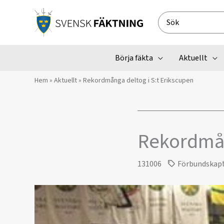
Hoppa
till
Search
innehåll
for:
Börja fäkta
Aktuellt
Hem
»
Aktuellt
»
Rekordmånga deltog i S:t Erikscupen
Rekordmån
131006
Förbundskap