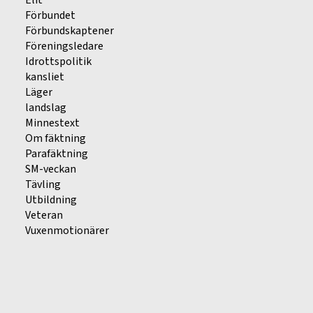
Elit
Förbundet
Förbundskaptener
Föreningsledare
Idrottspolitik
kansliet
Läger
landslag
Minnestext
Om fäktning
Parafäktning
SM-veckan
Tävling
Utbildning
Veteran
Vuxenmotionärer