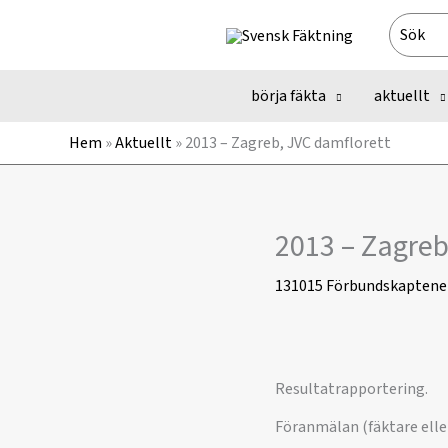
Hoppa
Search
till
for:
innehåll
börja fäkta
aktuellt
Hem
»
Aktuellt
»
2013 – Zagreb, JVC damflorett
2013 – Zagreb
131015
Förbundskaptene
Resultatrapportering.
Föranmälan (fäktare elle