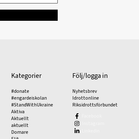
Kategorier
Följ/logga in
#donate
Nyhetsbrev
#engardeiskolan
Idrottonline
#StandWithUkraine
Riksidrottsförbundet
Aktiva
Facebook
Aktuellt
Instagram
aktuellt
Linkedin
Domare