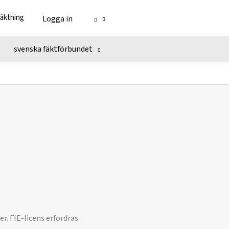
fäktning
Logga in
svenska fäktförbundet
. FIE-licens erfordras.