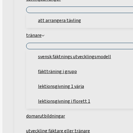
att arrangera tävling
tränare
svensk fäktnings utvecklingsmodell
fäktträning i grupp
lektionsgivning 1 värja
lektionsgivning i florett 1
domarutbildningar
utveckling fäktare eller tränare