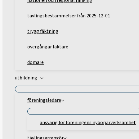
nationell och regional ranking
tävlingsbestämmelser från 2025-12-01
trygg fäktning
övergångar fäktare
domare
utbildning
föreningsledare
ansvarig för föreningens nybörjarverksamhet
tävlingsarrangör