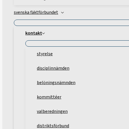
svenska fäktförbundet
kontakt
styrelse
disciplinnämden
belöningsnämnden
kommittéer
valberedningen
distriktsförbund