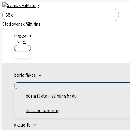
Hoppa
till
Search
innehåll
for:
Stöd svensk fäktning
Logga in
börja fäkta
börja fäkta – så här gör du
hitta en förening
aktuellt