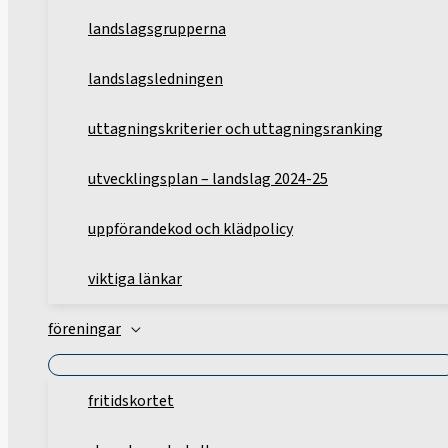
landslagsgrupperna
landslagsledningen
uttagningskriterier och uttagningsranking
utvecklingsplan – landslag 2024-25
uppförandekod och klädpolicy
viktiga länkar
föreningar
fritidskortet