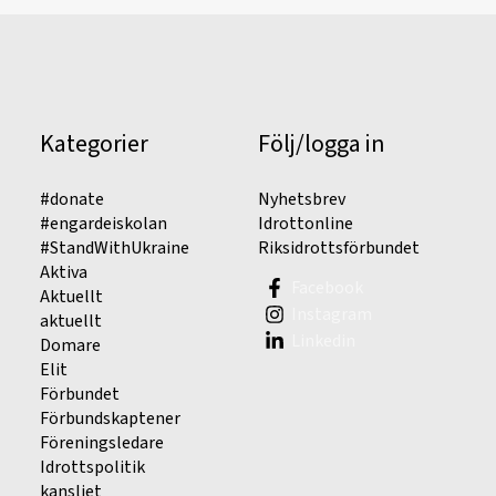
Kategorier
Följ/logga in
#donate
Nyhetsbrev
#engardeiskolan
Idrottonline
#StandWithUkraine
Riksidrottsförbundet
Aktiva
Facebook
Aktuellt
Instagram
aktuellt
Linkedin
Domare
Elit
Förbundet
Förbundskaptener
Föreningsledare
Idrottspolitik
kansliet