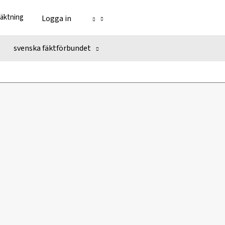
fäktning
Logga in
svenska fäktförbundet