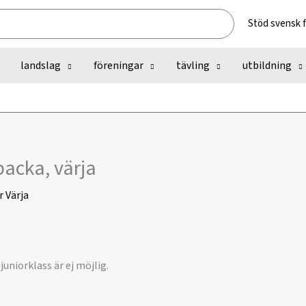
Stöd svensk 
landslag
föreningar
tävling
utbildning
acka, värja
r
Värja
juniorklass är ej möjlig.