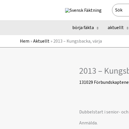
Hoppa
Search
till
for:
innehåll
börja fäkta
aktuellt
Hem
»
Aktuellt
»
2013 – Kungsbacka, värja
2013 – Kungsb
131029
Förbundskaptene
Dubbelstart i senior- och 
Anmälda.