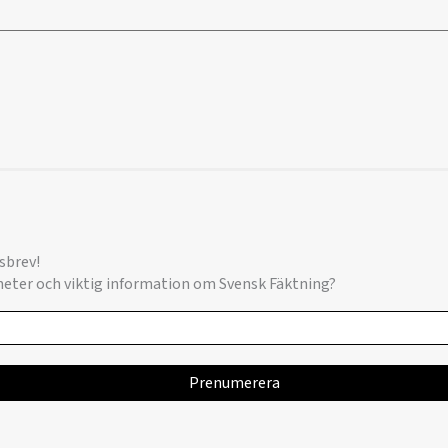
sbrev!
yheter och viktig information om Svensk Fäktning?