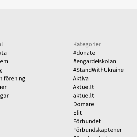
l
Kategorier
kta
#donate
lem
#engardeiskolan
g
#StandWithUkraine
n förening
Aktiva
ner
Aktuellt
ngar
aktuellt
Domare
Elit
Förbundet
Förbundskaptener