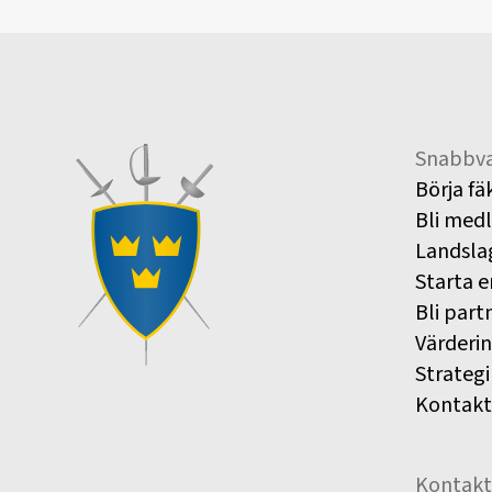
Snabbva
Börja fä
Bli med
Landsla
Starta e
Bli part
Värderi
Strategi
Kontakt
Kontakt