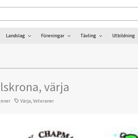
Landslag
Föreningar
Tävling
Utbildning
lskrona, värja
tener
Värja
,
Veteraner