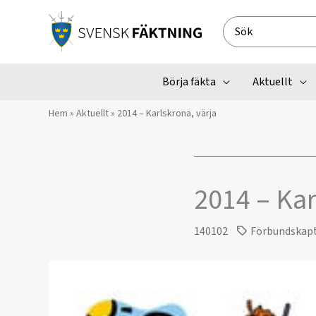
Hoppa
till
Search
innehåll
for:
Börja fäkta
Aktuellt
Hem
»
Aktuellt
»
2014 – Karlskrona, värja
2014 – Kar
140102
Förbundskap