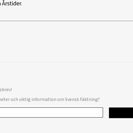
 Årstider
.
sbrev!
yheter och viktig information om Svensk Fäktning?