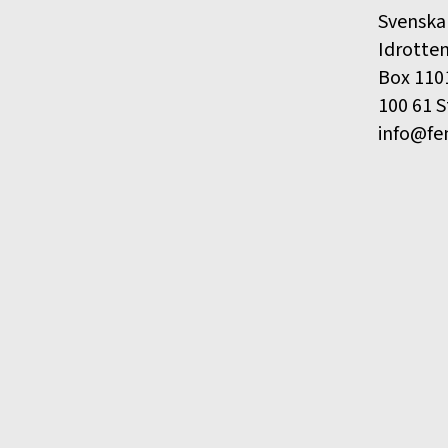
Svenska
Idrotte
Box 110
100 61 
info@fe