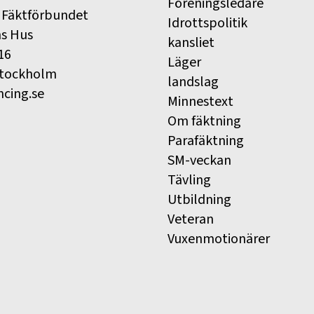
Föreningsledare
 Fäktförbundet
Idrottspolitik
ns Hus
kansliet
16
Läger
Stockholm
landslag
ncing.se
Minnestext
Om fäktning
Parafäktning
SM-veckan
Tävling
Utbildning
Veteran
Vuxenmotionärer