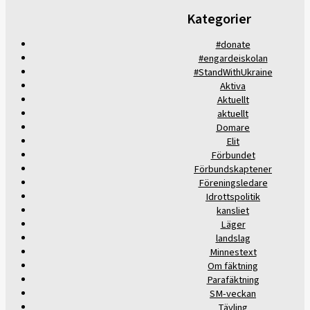
Kategorier
#donate
#engardeiskolan
#StandWithUkraine
Aktiva
Aktuellt
aktuellt
Domare
Elit
Förbundet
Förbundskaptener
Föreningsledare
Idrottspolitik
kansliet
Läger
landslag
Minnestext
Om fäktning
Parafäktning
SM-veckan
Tävling