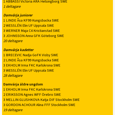
1 ABBASSI Victoria ARA Helsingborg SWE
1 deltagare
Damvärja juniorer
1 LINDE Åsa KF99 Kungsbacka SWE
2 WESSLÉN Elin UF Uppsala SWE
3 WERNER Maja C4 Kristianstad SWE
3 JOHNSSON Anna GFK Göteborg SWE
20 deltagare
Damvärja kadetter
1 BRECEVIC Nadja GoFK Visby SWE
2 LINDE Åsa KF99 Kungsbacka SWE
3 EKHOLM Irma FKC Karlskrona SWE
3 WESSLÉN Elin UF Uppsala SWE
28 deltagare
Damvärja äldre ungdom
1 EKHOLM Irma FKC Karlskrona SWE
2 ERIKSSON Agnes WFF Örebro SWE
3 MELLIN GLUSHKOVA Katja DIF Stockholm SWE
3 GORDON ACHOUR Alina FFF Stockholm SWE
19 deltagare