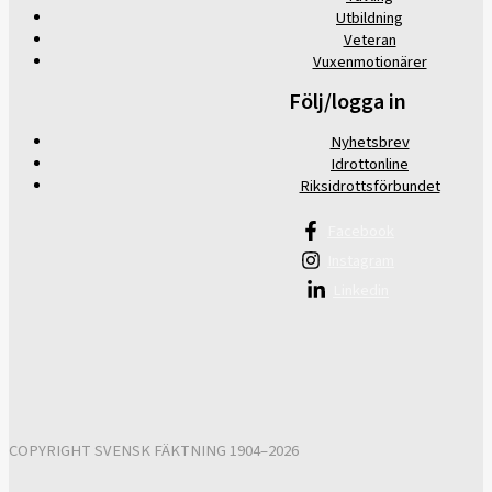
Utbildning
Veteran
Vuxenmotionärer
Följ/logga in
Nyhetsbrev
Idrottonline
Riksidrottsförbundet
Facebook
Instagram
Linkedin
COPYRIGHT SVENSK FÄKTNING 1904–2026