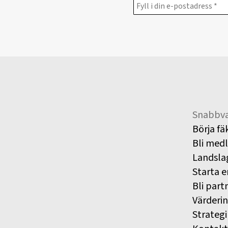
Snabbva
Börja fä
Bli med
Landsla
Starta e
Bli part
Värderi
Strategi