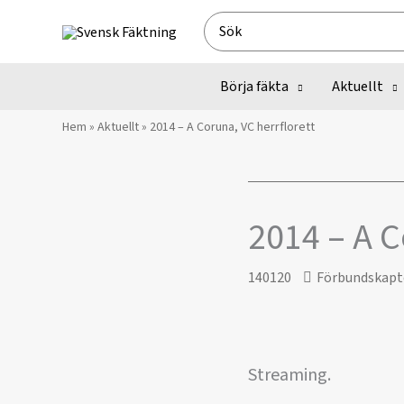
Hoppa
Search
till
for:
innehåll
Börja fäkta
Aktuellt
Hem
»
Aktuellt
»
2014 – A Coruna, VC herrflorett
2014 – A C
140120
Förbundskapt
Streaming.