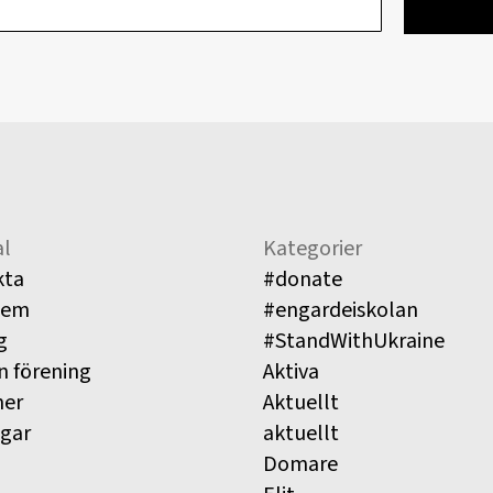
l
Kategorier
kta
#donate
lem
#engardeiskolan
g
#StandWithUkraine
n förening
Aktiva
ner
Aktuellt
ngar
aktuellt
Domare