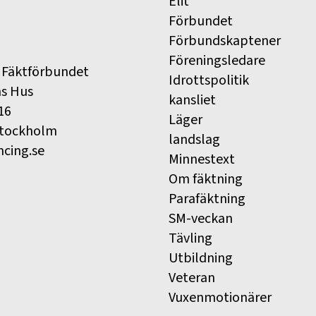
Elit
Förbundet
Förbundskaptener
Föreningsledare
 Fäktförbundet
Idrottspolitik
ns Hus
kansliet
16
Läger
Stockholm
landslag
ncing.se
Minnestext
Om fäktning
Parafäktning
SM-veckan
Tävling
Utbildning
Veteran
Vuxenmotionärer