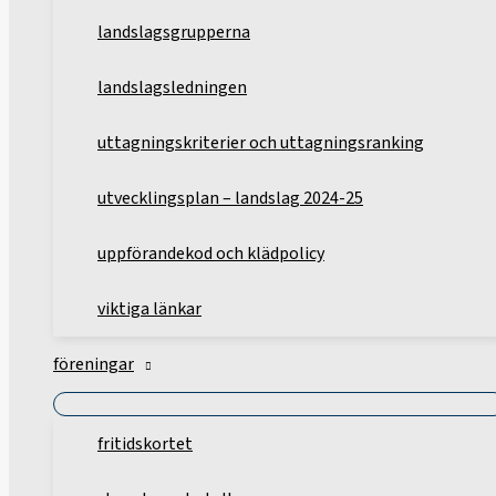
landslagsgrupperna
landslagsledningen
uttagningskriterier och uttagningsranking
utvecklingsplan – landslag 2024-25
uppförandekod och klädpolicy
viktiga länkar
föreningar
fritidskortet