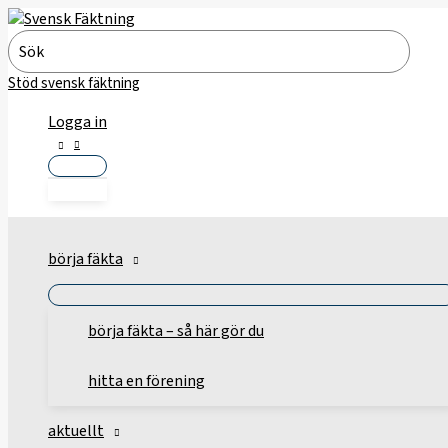
Hoppa
till
Search
innehåll
for:
Stöd svensk fäktning
Logga in
börja fäkta
börja fäkta – så här gör du
hitta en förening
aktuellt