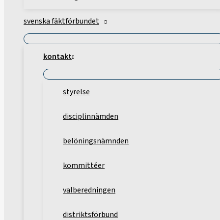
svenska fäktförbundet
kontakt
styrelse
disciplinnämden
belöningsnämnden
kommittéer
valberedningen
distriktsförbund