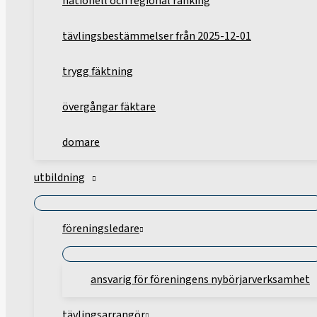
nationell och regional ranking
tävlingsbestämmelser från 2025-12-01
trygg fäktning
övergångar fäktare
domare
utbildning
föreningsledare
ansvarig för föreningens nybörjarverksamhet
tävlingsarrangör