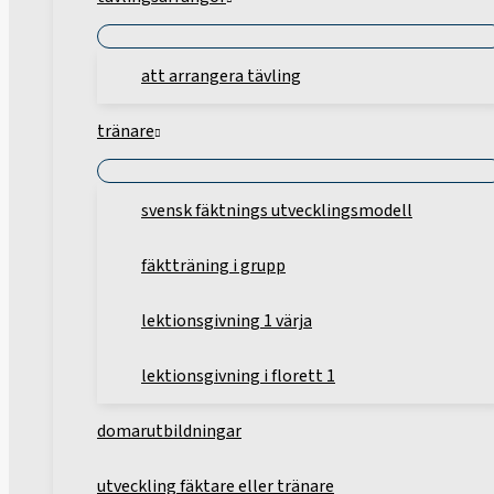
att arrangera tävling
tränare
svensk fäktnings utvecklingsmodell
fäktträning i grupp
lektionsgivning 1 värja
lektionsgivning i florett 1
domarutbildningar
utveckling fäktare eller tränare