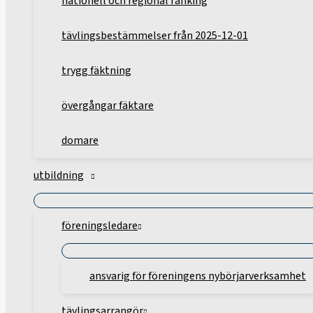
nationell och regional ranking
tävlingsbestämmelser från 2025-12-01
trygg fäktning
övergångar fäktare
domare
utbildning
föreningsledare
ansvarig för föreningens nybörjarverksamhet
tävlingsarrangör