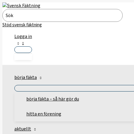
Hoppa
till
Search
innehåll
for:
Stöd svensk fäktning
Logga in
börja fäkta
börja fäkta – så här gör du
hitta en förening
aktuellt