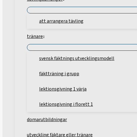
att arrangera tävling
tränare
svensk fäktnings utvecklingsmodell
fäktträning i grupp
lektionsgivning 1 värja
lektionsgivning i florett 1
domarutbildningar
utveckling fäktare eller tränare