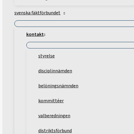
svenska fäktförbundet
kontakt
styrelse
disciplinnämden
belöningsnämnden
kommittéer
valberedningen
distriktsförbund