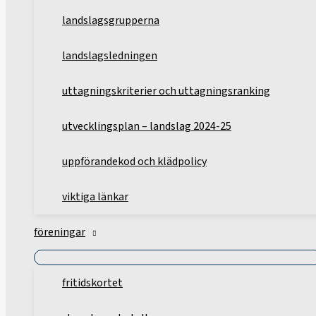
landslagsgrupperna
landslagsledningen
uttagningskriterier och uttagningsranking
utvecklingsplan – landslag 2024-25
uppförandekod och klädpolicy
viktiga länkar
föreningar
fritidskortet