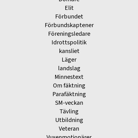
Elit
Förbundet
Förbundskaptener
Föreningsledare
Idrottspolitik
kansliet
Läger
landslag
Minnestext
Om fäktning
Parafäktning
SM-veckan
Tävling
Utbildning
Veteran
Vuxenmotionärer