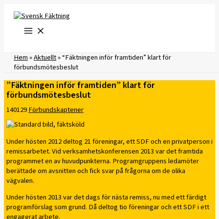
Hoppa
till
innehåll
Hem
»
Aktuellt
»
“Fäktningen inför framtiden” klart för
förbundsmötesbeslut
”Fäktningen inför framtiden” klart för
förbundsmötesbeslut
140129
Förbundskaptener
Under hösten 2012 deltog 21 föreningar, ett SDF och en privatperson i
remissarbetet. Vid verksamhetskonferensen 2013 var det framtida
programmet en av huvudpunkterna. Programgruppens ledamöter
berättade om avsnitten och fick svar på frågorna om de olika
vägvalen.
Under hösten 2013 var det dags för nästa remiss, nu med ett färdigt
programförslag som grund. Då deltog tio föreningar och ett SDF i ett
engagerat arbete.