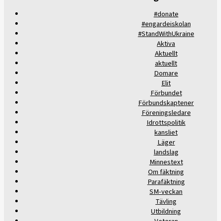
#donate
#engardeiskolan
#StandWithUkraine
Aktiva
Aktuellt
aktuellt
Domare
Elit
Förbundet
Förbundskaptener
Föreningsledare
Idrottspolitik
kansliet
Läger
landslag
Minnestext
Om fäktning
Parafäktning
SM-veckan
Tävling
Utbildning