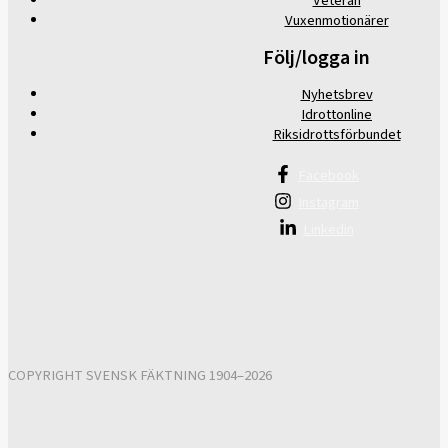
Veteran
Vuxenmotionärer
Följ/logga in
Nyhetsbrev
Idrottonline
Riksidrottsförbundet
Facebook
Instagram
Linkedin
COPYRIGHT SVENSK FÄKTNING 1904–2026