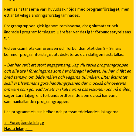
Remissinstanserna var i huvudsak nöjda med programförslaget, men
ett antal vikiga ändringsförslag lämnades.
Programgruppen gick igenom remisserna, drog slutsatser och
ändrade i programförslaget. Därefter var det igår förbundsstyrelsens
tur.
Vid verksamhetskonferensen och förbundsmötet den 8 – 9 mars
kommer programförslaget att diskuteras och slutligen fastställas.
– Det har varit ett stort engagemang. Jag vill tacka programgruppen
och alla ute i föreningarna som har bidragit i arbetet. Nu har vi fått en
bred samsyn om både målen och vägarna till målen. Efter årsmötet
skall vi tilsammans göra handlingsplaner, där vi också blir överens
om vem som gör vad för att vi skall närma oss visionen och nå målen,
säger Lars Liljegren, förbundsordförande som också har varit
sammankallande i programgruppen.
Läs programmet i sin helhet och pressmeddelandet i bilagorna.
←
Föregående Inlägg
Nästa Inlägg
→