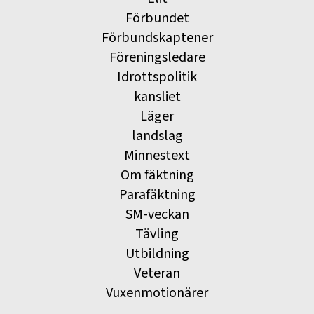
Förbundet
Förbundskaptener
Föreningsledare
Idrottspolitik
kansliet
Läger
landslag
Minnestext
Om fäktning
Parafäktning
SM-veckan
Tävling
Utbildning
Veteran
Vuxenmotionärer