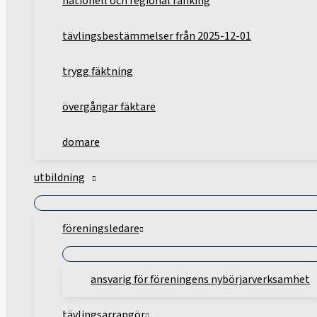
nationell och regional ranking
tävlingsbestämmelser från 2025-12-01
trygg fäktning
övergångar fäktare
domare
utbildning
föreningsledare
ansvarig för föreningens nybörjarverksamhet
tävlingsarrangör