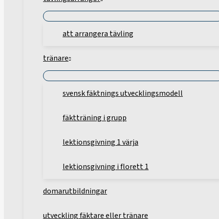
att arrangera tävling
tränare
svensk fäktnings utvecklingsmodell
fäktträning i grupp
lektionsgivning 1 värja
lektionsgivning i florett 1
domarutbildningar
utveckling fäktare eller tränare