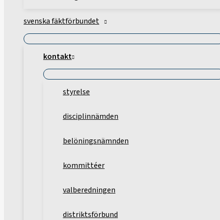
svenska fäktförbundet
kontakt
styrelse
disciplinnämden
belöningsnämnden
kommittéer
valberedningen
distriktsförbund