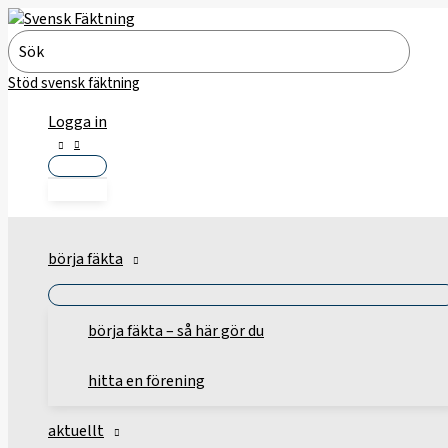
Hoppa
till
Search
innehåll
for:
Stöd svensk fäktning
Logga in
börja fäkta
börja fäkta – så här gör du
hitta en förening
aktuellt