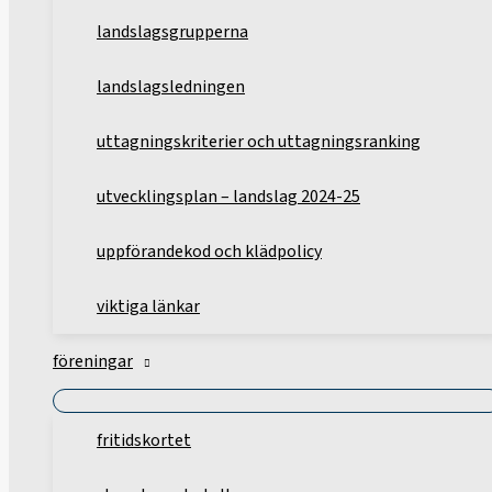
landslagsgrupperna
landslagsledningen
uttagningskriterier och uttagningsranking
utvecklingsplan – landslag 2024-25
uppförandekod och klädpolicy
viktiga länkar
föreningar
fritidskortet