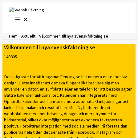
Hoppa
till
innehåll
Hem
»
Aktuellt
»
Välkommen till nya svenskfaktning.se
Välkommen till nya svenskfaktning.se
140805
De viktigaste förbättringarna: Fencing.se har numera en responsiv
design. Detta innebär att det ska fungera lika bra vare sig man
använder en dator, en surfplatta eller en telefon för att besöka sajten.
Bättre kalenderfunktionalitet. Kalendern har integrerats med
Ophardts kalender och hämtar numera automatiskt inbjudningar och
länkar till anmälan och resultat härifrån. Nytt utseende på
webbplatsen med mer tidsenlig design och mer utrymme för
bildmaterial, vilket ökar möjligheterna att exponera fäktsporten
positivt. Förbättrad integration med sociala medier. På förstasidan
publiceras hela tiden det senaste från Facebook, Instagram och