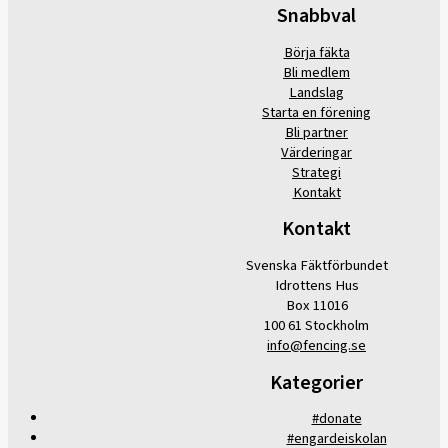
Snabbval
Börja fäkta
Bli medlem
Landslag
Starta en förening
Bli partner
Värderingar
Strategi
Kontakt
Kontakt
Svenska Fäktförbundet
Idrottens Hus
Box 11016
100 61 Stockholm
info@fencing.se
Kategorier
#donate
#engardeiskolan