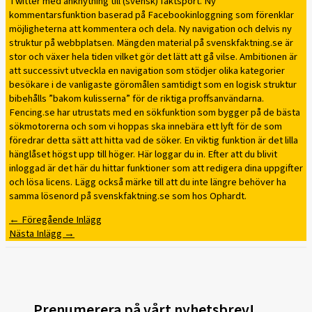
Twitter med anknytning till (svensk) fäktsport. Ny
kommentarsfunktion baserad på Facebookinloggning som förenklar
möjligheterna att kommentera och dela. Ny navigation och delvis ny
struktur på webbplatsen. Mängden material på svenskfaktning.se är
stor och växer hela tiden vilket gör det lätt att gå vilse. Ambitionen är
att successivt utveckla en navigation som stödjer olika kategorier
besökare i de vanligaste göromålen samtidigt som en logisk struktur
bibehålls ”bakom kulisserna” för de riktiga proffsanvändarna.
Fencing.se har utrustats med en sökfunktion som bygger på de bästa
sökmotorerna och som vi hoppas ska innebära ett lyft för de som
föredrar detta sätt att hitta vad de söker. En viktig funktion är det lilla
hänglåset högst upp till höger. Här loggar du in. Efter att du blivit
inloggad är det här du hittar funktioner som att redigera dina uppgifter
och lösa licens. Lägg också märke till att du inte längre behöver ha
samma lösenord på svenskfaktning.se som hos Ophardt.
←
Föregående Inlägg
Nästa Inlägg
→
Prenumerera på vårt nyhetsbrev!