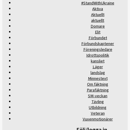
#StandWithUkraine
Aktiva
Aktuellt
aktuellt
Domare
Elit
Förbundet
Förbundskaptener
Föreningsledare
Idrottspolitik
kansliet
Läger
landslag
Minnestext
Om fäktning
Parafäktning
SM-veckan
Tävling
Utbildning
Veteran
Vuxenmotionärer
Följ/logga in