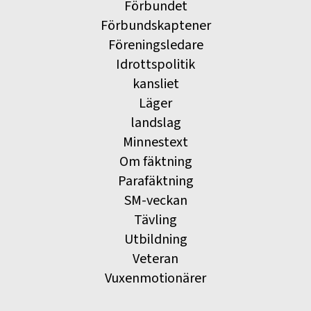
Förbundet
Förbundskaptener
Föreningsledare
Idrottspolitik
kansliet
Läger
landslag
Minnestext
Om fäktning
Parafäktning
SM-veckan
Tävling
Utbildning
Veteran
Vuxenmotionärer