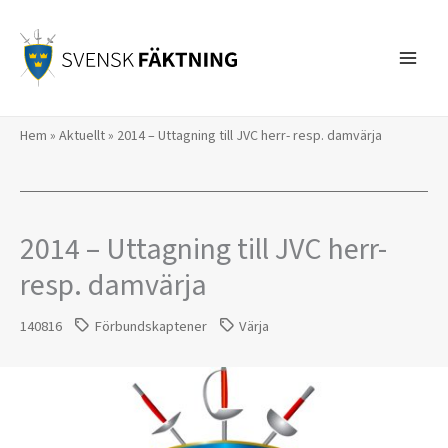
Hoppa
till
innehåll
Hem
»
Aktuellt
»
2014 – Uttagning till JVC herr- resp. damvärja
2014 – Uttagning till JVC herr-
resp. damvärja
140816
Förbundskaptener
Värja