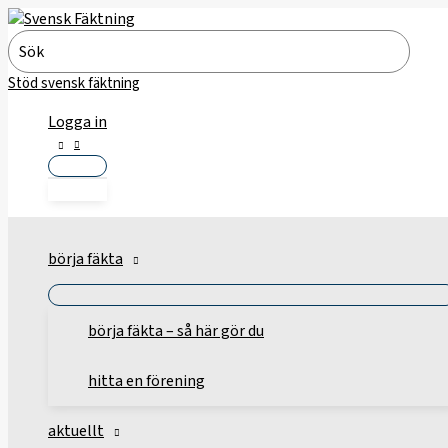
Hoppa
till
Search
innehåll
for:
Stöd svensk fäktning
Logga in
börja fäkta
börja fäkta – så här gör du
hitta en förening
aktuellt