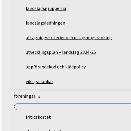
landslagsgrupperna
landslagsledningen
uttagningskriterier och uttagningsranking
utvecklingsplan – landslag 2024-25
uppförandekod och klädpolicy
viktiga länkar
föreningar
fritidskortet