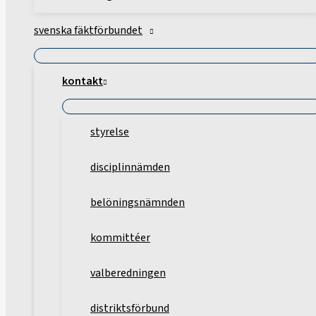
svenska fäktförbundet
kontakt
styrelse
disciplinnämden
belöningsnämnden
kommittéer
valberedningen
distriktsförbund