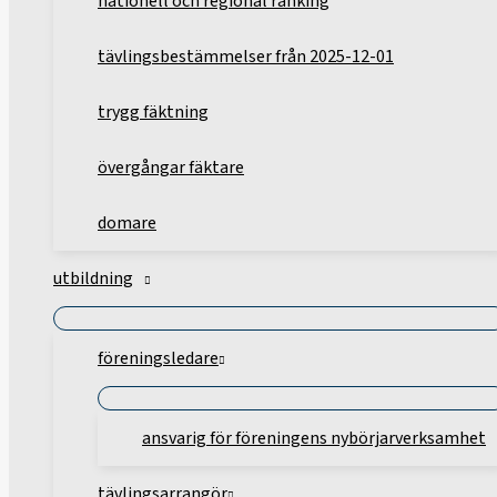
nationell och regional ranking
tävlingsbestämmelser från 2025-12-01
trygg fäktning
övergångar fäktare
domare
utbildning
föreningsledare
ansvarig för föreningens nybörjarverksamhet
tävlingsarrangör