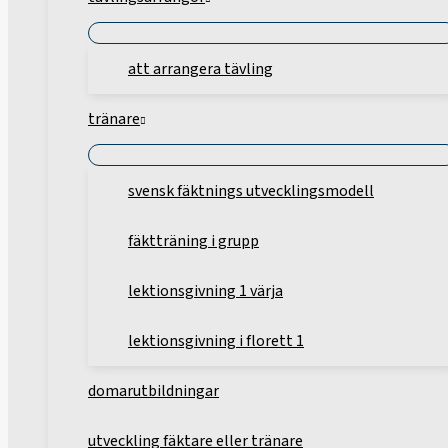
att arrangera tävling
tränare
svensk fäktnings utvecklingsmodell
fäktträning i grupp
lektionsgivning 1 värja
lektionsgivning i florett 1
domarutbildningar
utveckling fäktare eller tränare