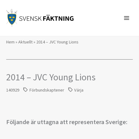
Hoppa
till
innehåll
Hem
»
Aktuellt
»
2014 – JVC Young Lions
2014 – JVC Young Lions
140929
Förbundskaptener
Värja
Följande är uttagna att representera Sverige: