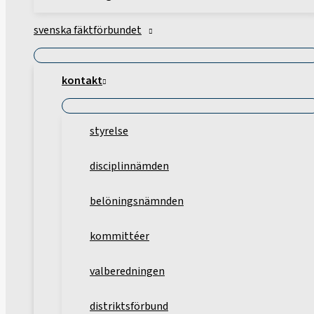
svenska fäktförbundet
kontakt
styrelse
disciplinnämden
belöningsnämnden
kommittéer
valberedningen
distriktsförbund