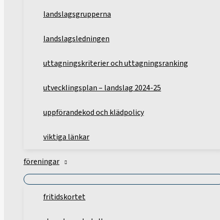
landslagsgrupperna
landslagsledningen
uttagningskriterier och uttagningsranking
utvecklingsplan – landslag 2024-25
uppförandekod och klädpolicy
viktiga länkar
föreningar
fritidskortet