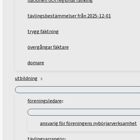
nationell och regional ranking
tävlingsbestämmelser från 2025-12-01
trygg fäktning
övergångar fäktare
domare
utbildning
föreningsledare
ansvarig för föreningens nybörjarverksamhet
tävlingsarrangör