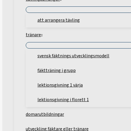
att arrangera tävling
tränare
svensk fäktnings utvecklingsmodell
fäktträning i grupp
lektionsgivning 1 värja
lektionsgivning i florett 1
domarutbildningar
utveckling fäktare eller tränare