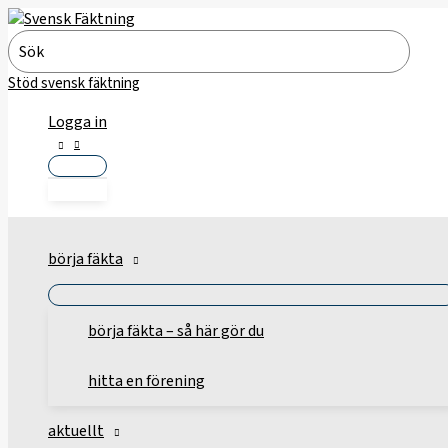
Hoppa
till
Search
innehåll
for:
Stöd svensk fäktning
Logga in
börja fäkta
börja fäkta – så här gör du
hitta en förening
aktuellt