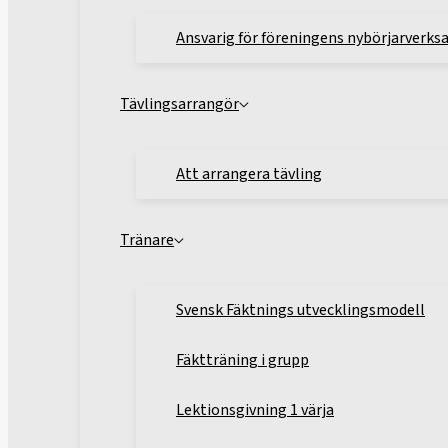
Ansvarig för föreningens nybörjarverk
Tävlingsarrangör
Att arrangera tävling
Tränare
Svensk Fäktnings utvecklingsmodell
Fäktträning i grupp
Lektionsgivning 1 värja