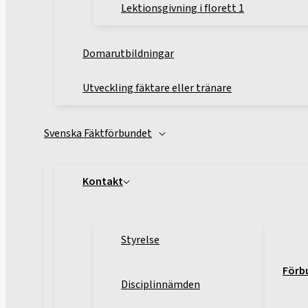
Lektionsgivning i florett 1
Domarutbildningar
Utveckling fäktare eller tränare
Svenska Fäktförbundet
Kontakt
Styrelse
Förb
Disciplinnämden