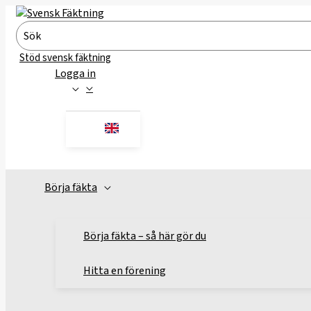
Hoppa
till
Search
innehåll
for:
Stöd svensk fäktning
Logga in
Börja fäkta
Börja fäkta – så här gör du
Hitta en förening