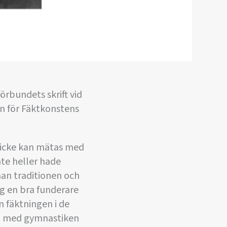
örbundets skrift vid
en för Fäktkonstens
 icke kan mätas med
nte heller hade
man traditionen och
g en bra funderare
n fäktningen i de
en med gymnastiken