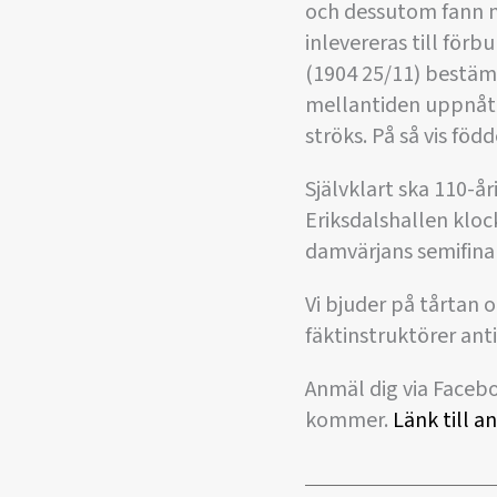
och dessutom fann m
inlevereras till för
(1904 25/11) bestämd
mellantiden uppnått,
ströks. På så vis fö
Självklart ska 110-å
Eriksdalshallen kloc
damvärjans semifinal
Vi bjuder på tårtan o
fäktinstruktörer ant
Anmäl dig via Faceb
kommer.
Länk till 