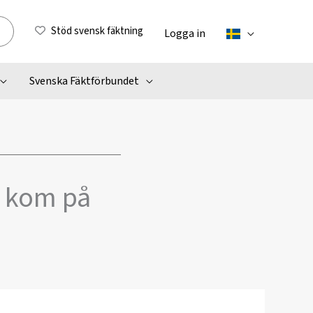
Stöd svensk fäktning
Logga in
Svenska Fäktförbundet
– kom på