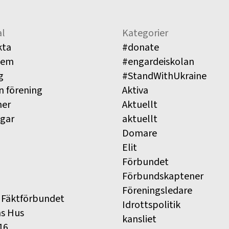
l
Kategorier
kta
#donate
lem
#engardeiskolan
g
#StandWithUkraine
n förening
Aktiva
ner
Aktuellt
ngar
aktuellt
Domare
Elit
Förbundet
Förbundskaptener
Föreningsledare
 Fäktförbundet
Idrottspolitik
ns Hus
kansliet
16