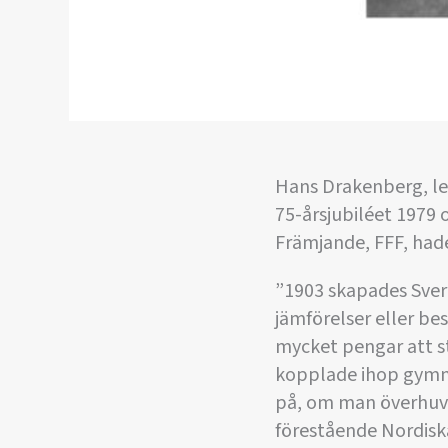
Hans Drakenberg, leg
75-årsjubiléet 1979 
Främjande, FFF, hade
”1903 skapades Sver
jämförelser eller be
mycket pengar att st
kopplade ihop gymna
på, om man överhuvud 
förestående Nordis