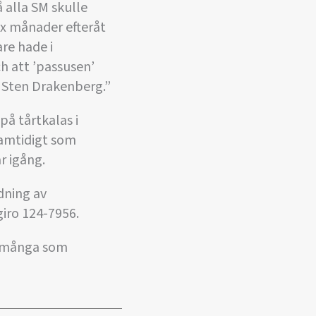
 alla SM skulle
Sex månader efteråt
re hade i
h att ’passusen’
r Sten Drakenberg.”
på tårtkalas i
 samtidigt som
r igång.
ldning av
giro 124-7956.
r många som