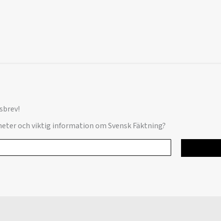
sbrev!
yheter och viktig information om Svensk Fäktning?