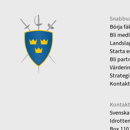
Snabbva
Börja fä
Bli med
Landsla
Starta e
Bli part
Värderi
Strategi
Kontakt
Kontakt
Svenska
Idrotte
Box 110