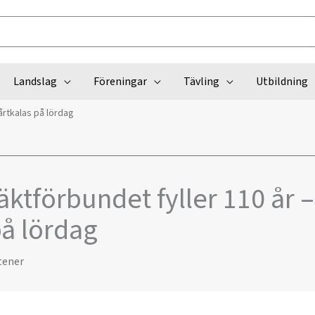
Landslag
Föreningar
Tävling
Utbildning
årtkalas på lördag
ktförbundet fyller 110 år 
på lördag
tener