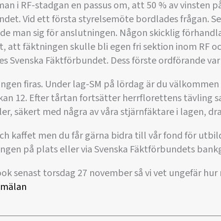
an i RF-stadgan en passus om, att 50 % av vinsten på
bundet. Vid ett första styrelsemöte bordlades frågan. 
e man sig för anslutningen. Någon skicklig förhandla
 att fäktningen skulle bli egen fri sektion inom RF oc
ddes Svenska Fäktförbundet. Dess förste ordförande va
ringen firas. Under lag-SM på lördag är du välkommen 
kan 12. Efter tårtan fortsätter herrflorettens tävling
er, säkert med några av våra stjärnfäktare i lagen, dra
ch kaffet men du får gärna bidra till vår fond för utbi
ingen på plats eller via Svenska Fäktförbundets bank
ook senast torsdag 27 november så vi vet ungefär hu
anmälan