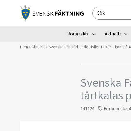
Hoppa
till
Search
innehåll
for:
Börja fäkta
Aktuellt
Hem
»
Aktuellt
»
Svenska Fäktförbundet fyller 110 år – kom på t
Svenska Fä
tårtkalas 
141124
Förbundskap