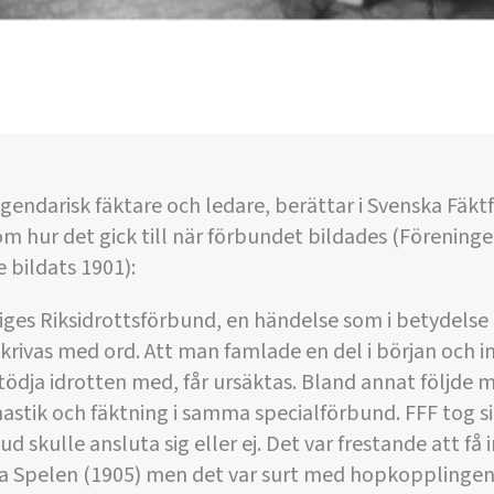
endarisk fäktare och ledare, berättar i Svenska Fäktf
om hur det gick till när förbundet bildades (Förening
 bildats 1901):
iges Riksidrottsförbund, en händelse som i betydelse
skrivas med ord. Att man famlade en del i början och i
ödja idrotten med, får ursäktas. Bland annat följde 
stik och fäktning i samma specialförbund. FFF tog si
skulle ansluta sig eller ej. Det var frestande att få i
ka Spelen (1905) men det var surt med hopkoppling