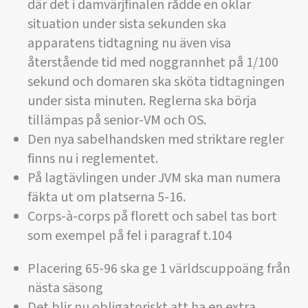
där det i damvärjfinalen rådde en oklar
situation under sista sekunden ska
apparatens tidtagning nu även visa
återstående tid med noggrannhet på 1/100
sekund och domaren ska sköta tidtagningen
under sista minuten. Reglerna ska börja
tillämpas på senior-VM och OS.
Den nya sabelhandsken med striktare regler
finns nu i reglementet.
På lagtävlingen under JVM ska man numera
fäkta ut om platserna 5-16.
Corps-à-corps på florett och sabel tas bort
som exempel på fel i paragraf t.104
Placering 65-96 ska ge 1 världscuppoäng från
nästa säsong
Det blir nu obligatoriskt att ha en extra