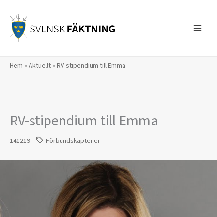
Hoppa
till
innehåll
Hem
»
Aktuellt
»
RV-stipendium till Emma
RV-stipendium till Emma
141219
Förbundskaptener