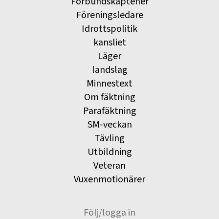
Förbundskaptener
Föreningsledare
Idrottspolitik
kansliet
Läger
landslag
Minnestext
Om fäktning
Parafäktning
SM-veckan
Tävling
Utbildning
Veteran
Vuxenmotionärer
Följ/logga in