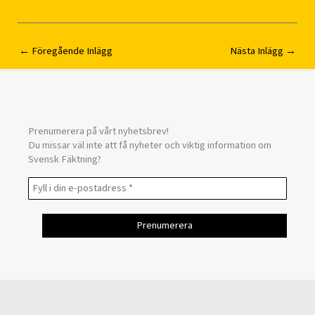
←
Föregående Inlägg
Nästa Inlägg
→
Prenumerera på vårt nyhetsbrev!
Du missar väl inte att få nyheter och viktig information om
Svensk Fäktning?