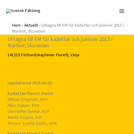
Hoppa
till
innehåll
Hem
»
Aktuellt
»
Uttagna till EM för kadetter och juniorer 2015 i
Maribor, Slovenien
Uttagna till EM för kadetter och juniorer 2015 i
Maribor, Slovenien
141219
Förbundskaptener
Florett
,
Värja
Uppdaterad 2015-02-02
Kadetter Florett Herrar
William Zingmark, GFK
Albin Kajbjer, KFK
Christoffer Ejemyr, EGF
Martin Poppel, EGF
Reserv: Svante Dahlin, KFK
Kadetter Florett Damer