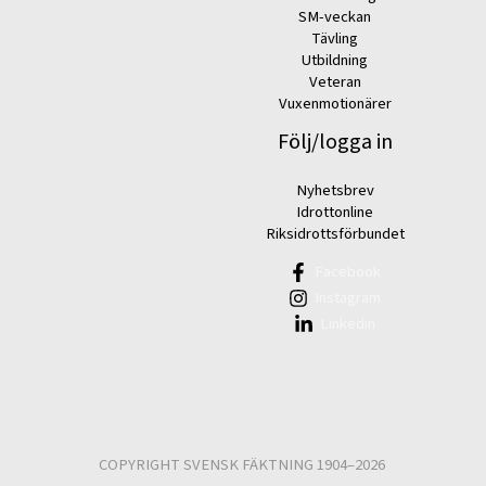
SM-veckan
Tävling
Utbildning
Veteran
Vuxenmotionärer
Följ/logga in
Nyhetsbrev
Idrottonline
Riksidrottsförbundet
Facebook
Instagram
Linkedin
COPYRIGHT SVENSK FÄKTNING 1904–2026