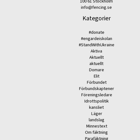
100 61 Stockholm
info@fencing.se
Kategorier
#donate
#engardeiskolan
#StandWithUkraine
Aktiva
Aktuellt
aktuellt
Domare
Elit
Förbundet
Förbundskaptener
Föreningsledare
Idrottspolitik
kansliet
Läger
landslag
Minnestext
Om fäktning
Parafäktning