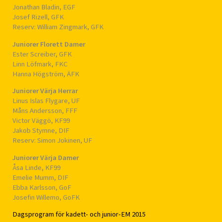
Jonathan Bladin, EGF
Josef Rizell, GFK
Reserv: William Zingmark, GFK
Juniorer Florett Damer
Ester Screiber, GFK
Linn Löfmark, FKC
Hanna Högström, ÄFK
Juniorer Värja Herrar
Linus Islas Flygare, UF
Måns Andersson, FFF
Victor Väggö, KF99
Jakob Stymne, DIF
Reserv: Simon Jokinen, UF
Juniorer Värja Damer
Åsa Linde, KF99
Emelie Mumm, DIF
Ebba Karlsson, GoF
Josefin Willemo, GoFK
Dagsprogram för kadett- och junior-EM 2015