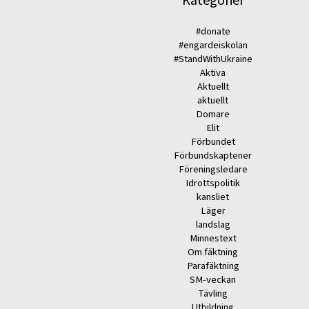
Kategorier
#donate
#engardeiskolan
#StandWithUkraine
Aktiva
Aktuellt
aktuellt
Domare
Elit
Förbundet
Förbundskaptener
Föreningsledare
Idrottspolitik
kansliet
Läger
landslag
Minnestext
Om fäktning
Parafäktning
SM-veckan
Tävling
Utbildning