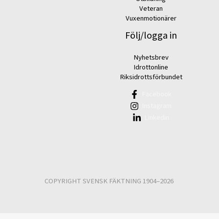
Veteran
Vuxenmotionärer
Följ/logga in
Nyhetsbrev
Idrottonline
Riksidrottsförbundet
Facebook
Instagram
Linkedin
COPYRIGHT SVENSK FÄKTNING 1904–2026