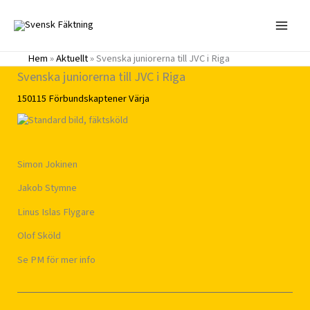
Hoppa
till
innehåll
Hem
»
Aktuellt
»
Svenska juniorerna till JVC i Riga
Svenska juniorerna till JVC i Riga
150115
Förbundskaptener
Värja
Simon Jokinen
Jakob Stymne
Linus Islas Flygare
Olof Sköld
Se PM för mer info