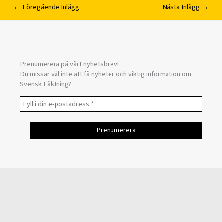
←
Föregående Inlägg
Nästa Inlägg
→
Prenumerera på vårt nyhetsbrev!
Du missar väl inte att få nyheter och viktig information om
Svensk Fäktning?