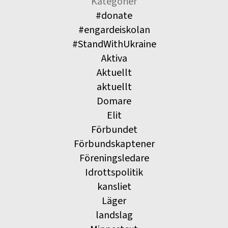
Kategorier
#donate
#engardeiskolan
#StandWithUkraine
Aktiva
Aktuellt
aktuellt
Domare
Elit
Förbundet
Förbundskaptener
Föreningsledare
Idrottspolitik
kansliet
Läger
landslag