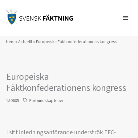
Hoppa
till
innehåll
Hem
»
Aktuellt
»
Europeiska Fäktkonfederationens kongress
Europeiska
Fäktkonfederationens kongress
150605
Förbundskaptener
I sitt inledningsanförande underströk EFC-