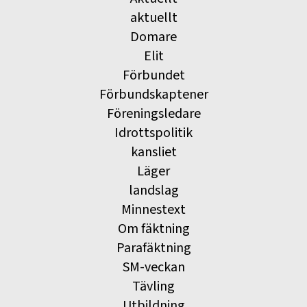
aktuellt
Domare
Elit
Förbundet
Förbundskaptener
Föreningsledare
Idrottspolitik
kansliet
Läger
landslag
Minnestext
Om fäktning
Parafäktning
SM-veckan
Tävling
Utbildning