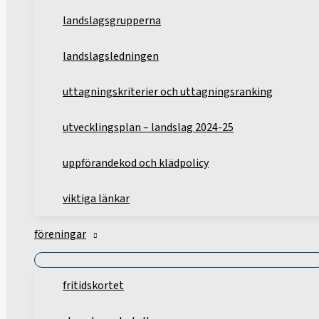
landslagsgrupperna
landslagsledningen
uttagningskriterier och uttagningsranking
utvecklingsplan – landslag 2024-25
uppförandekod och klädpolicy
viktiga länkar
föreningar
fritidskortet