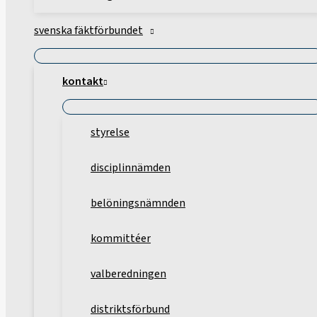
svenska fäktförbundet
kontakt
styrelse
disciplinnämden
belöningsnämnden
kommittéer
valberedningen
distriktsförbund