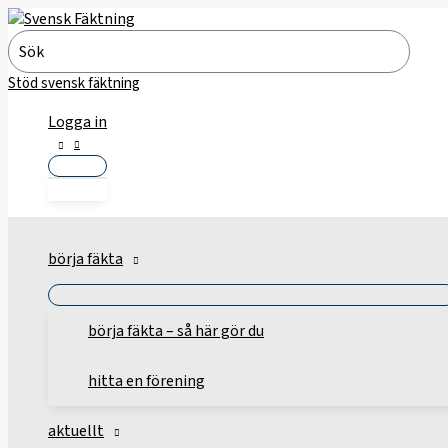
Hoppa
till
Search
innehåll
for:
Stöd svensk fäktning
Logga in
börja fäkta
börja fäkta – så här gör du
hitta en förening
aktuellt