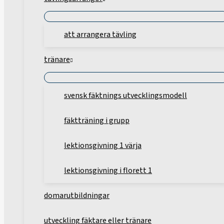
att arrangera tävling
tränare
svensk fäktnings utvecklingsmodell
fäktträning i grupp
lektionsgivning 1 värja
lektionsgivning i florett 1
domarutbildningar
utveckling fäktare eller tränare