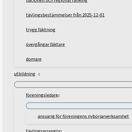
nationell och regional ranking
tävlingsbestämmelser från 2025-12-01
trygg fäktning
övergångar fäktare
domare
utbildning
föreningsledare
ansvarig för föreningens nybörjarverksamhet
tävlingsarrangör