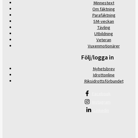
Minnestext
Om fäktning
Parafäktning
SM-veckan
Tävling
Utbildning
Veteran
Vuxenmotionärer
Följ/logga in
Nyhetsbrev
Idrottonline
Riksidrottsförbundet
Facebook
Instagram
Linkedin