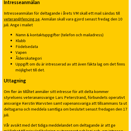
Intresseanmälan
Intresseanmälan för deltagande i årets VM skall ett mail sändas till
veteran@fencing.se
. Anmälan skall vara gjord senast fredag den 10
juli. Ange i mailet
Namn & kontaktuppgifter (telefon och mailadress)
Klubb
Födelsedata
Vapen
Ålderskategori
Uppgift om du är intresserad av att även fäkta lag om det finns
möjlighet till det.
Uttagning
Om fler än tillåtet anmäler sitt intresse för att delta kommer
styrelsens veteranansvarige Lars Peterstrand, förbundets operativt
ansvarige Kerstin Warvsten samt vapenansvariga att tillsammans ta ut
deltagarna och meddela samtliga om beslutet senast fredagen den 17
juli.
Vår avsikt med det tidiga meddelandet om deltagande är att ge