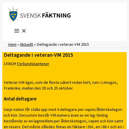
Hoppa
till
innehåll
Hem
»
Aktuellt
»
Deltagande i veteran-VM 2015
Deltagande i veteran-VM 2015
150629
Förbundskaptener
Veteran-VM äger, som de flesta säkert redan hört, rum i Limoges,
Frankrike, mellan den 20 och 25 oktober.
Antal deltagare
Varje nation får ställa upp med 4 deltagare per vapen/ålderskategori
och kön. Dessutom består VM numera även av en lag-tävling
bestående av en lagmedlem per ålderskategori, vapen och kön samt
en reserv. Det måste således finnas en fäktare i 50+, en i 60 + och en i