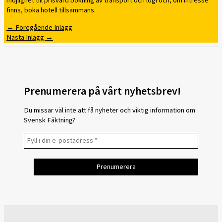
möjlighet till prisvärd bokning av transport och logi och, om intresse
finns, boka hotell tillsammans.
←
Föregående Inlägg
Nästa Inlägg
→
Prenumerera på vårt nyhetsbrev!
Du missar väl inte att få nyheter och viktig information om
Svensk Fäktning?