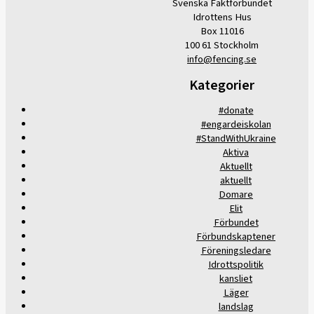
Svenska Fäktförbundet
Idrottens Hus
Box 11016
100 61 Stockholm
info@fencing.se
Kategorier
#donate
#engardeiskolan
#StandWithUkraine
Aktiva
Aktuellt
aktuellt
Domare
Elit
Förbundet
Förbundskaptener
Föreningsledare
Idrottspolitik
kansliet
Läger
landslag