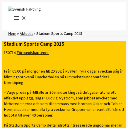
Hoppa
till
innehåll
Hem
»
Aktuellt
»
Stadium Sports Camp 2015
Stadium Sports Camp 2015
150714
Förbundskaptener
Från 09.00 på morgonen till 20.30 på kvällen, fyra dagar i veckan pågår
fäktningsprovapå i Rackethallen på Himmelstalundsområdet i
Norrköping.
– Varje prova på-tillfälle är 30 minuter långt så det gäller att ha ett
effektivt upplägg, säger Ludvig Nyström, som jobbat mycket med
förberedelserna och som tillsammans med brorsan Oskar och Tobias
Hermansson är med alla fyra veckorna. Grupperna har varit alltifrån ett
tiotiotal till över 40 personer.
På Stadium Sports Camp deltar idrottsintresserade ungdomar mellan