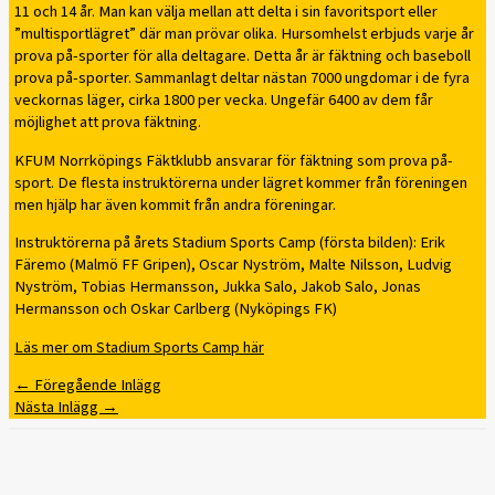
11 och 14 år. Man kan välja mellan att delta i sin favoritsport eller
”multisportlägret” där man prövar olika. Hursomhelst erbjuds varje år
prova på-sporter för alla deltagare. Detta år är fäktning och baseboll
prova på-sporter. Sammanlagt deltar nästan 7000 ungdomar i de fyra
veckornas läger, cirka 1800 per vecka. Ungefär 6400 av dem får
möjlighet att prova fäktning.
KFUM Norrköpings Fäktklubb ansvarar för fäktning som prova på-
sport. De flesta instruktörerna under lägret kommer från föreningen
men hjälp har även kommit från andra föreningar.
Instruktörerna på årets Stadium Sports Camp (första bilden): Erik
Färemo (Malmö FF Gripen), Oscar Nyström, Malte Nilsson, Ludvig
Nyström, Tobias Hermansson, Jukka Salo, Jakob Salo, Jonas
Hermansson och Oskar Carlberg (Nyköpings FK)
Läs mer om Stadium Sports Camp här
←
Föregående Inlägg
Nästa Inlägg
→