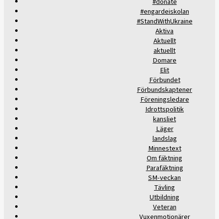
#donate
#engardeiskolan
#StandWithUkraine
Aktiva
Aktuellt
aktuellt
Domare
Elit
Förbundet
Förbundskaptener
Föreningsledare
Idrottspolitik
kansliet
Läger
landslag
Minnestext
Om fäktning
Parafäktning
SM-veckan
Tävling
Utbildning
Veteran
Vuxenmotionärer