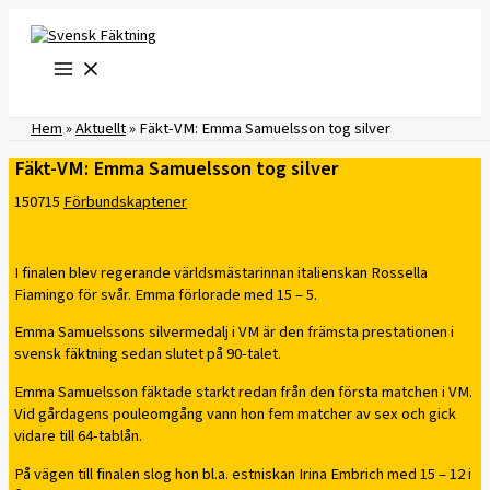
Hoppa
till
innehåll
Hem
»
Aktuellt
»
​Fäkt-VM: Emma Samuelsson tog silver
​Fäkt-VM: Emma Samuelsson tog silver
150715
Förbundskaptener
I finalen blev regerande världsmästarinnan italienskan Rossella
Fiamingo för svår. Emma förlorade med 15 – 5.
Emma Samuelssons silvermedalj i VM är den främsta prestationen i
svensk fäktning sedan slutet på 90-talet.
Emma Samuelsson fäktade starkt redan från den första matchen i VM.
Vid gårdagens pouleomgång vann hon fem matcher av sex och gick
vidare till 64-tablån.
På vägen till finalen slog hon bl.a. estniskan Irina Embrich med 15 – 12 i