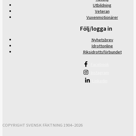
Utbildning
Veteran
Vuxenmotionärer
Följ/logga in
Nyhetsbrev
Idrottonline
Riksidrottsförbundet
Facebook
Instagram
Linkedin
COPYRIGHT SVENSK FÄKTNING 1904–2026