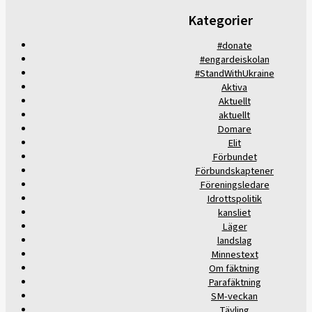
Kategorier
#donate
#engardeiskolan
#StandWithUkraine
Aktiva
Aktuellt
aktuellt
Domare
Elit
Förbundet
Förbundskaptener
Föreningsledare
Idrottspolitik
kansliet
Läger
landslag
Minnestext
Om fäktning
Parafäktning
SM-veckan
Tävling