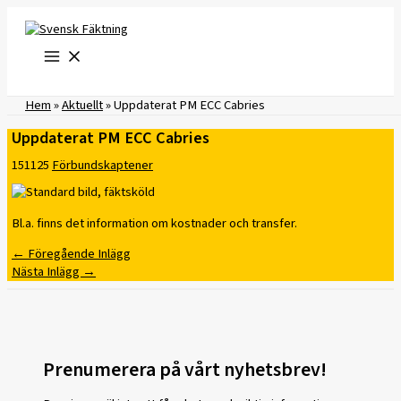
Hoppa
till
innehåll
Hem
»
Aktuellt
»
Uppdaterat PM ECC Cabries
Uppdaterat PM ECC Cabries
151125
Förbundskaptener
Bl.a. finns det information om kostnader och transfer.
←
Föregående Inlägg
Nästa Inlägg
→
Prenumerera på vårt nyhetsbrev!