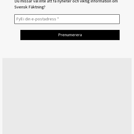
Du missar väl inte att få nyheter och viktig information om
Svensk Fäktning?