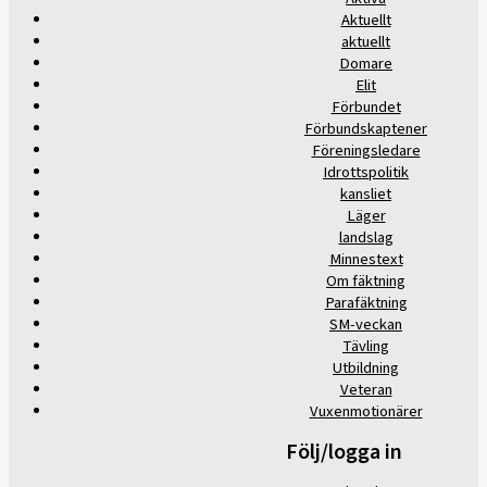
Aktuellt
aktuellt
Domare
Elit
Förbundet
Förbundskaptener
Föreningsledare
Idrottspolitik
kansliet
Läger
landslag
Minnestext
Om fäktning
Parafäktning
SM-veckan
Tävling
Utbildning
Veteran
Vuxenmotionärer
Följ/logga in