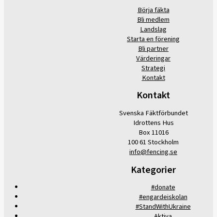
Börja fäkta
Bli medlem
Landslag
Starta en förening
Bli partner
Värderingar
Strategi
Kontakt
Kontakt
Svenska Fäktförbundet
Idrottens Hus
Box 11016
100 61 Stockholm
info@fencing.se
Kategorier
#donate
#engardeiskolan
#StandWithUkraine
Aktiva