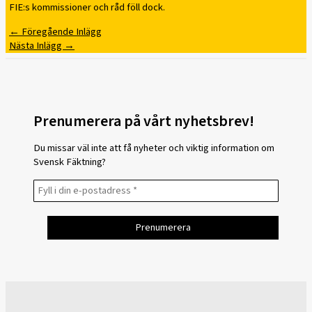
FIE:s kommissioner och råd föll dock.
←
Föregående Inlägg
Nästa Inlägg
→
Prenumerera på vårt nyhetsbrev!
Du missar väl inte att få nyheter och viktig information om
Svensk Fäktning?