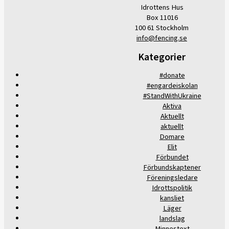
Idrottens Hus
Box 11016
100 61 Stockholm
info@fencing.se
Kategorier
#donate
#engardeiskolan
#StandWithUkraine
Aktiva
Aktuellt
aktuellt
Domare
Elit
Förbundet
Förbundskaptener
Föreningsledare
Idrottspolitik
kansliet
Läger
landslag
Minnestext