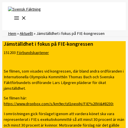
Hoppa
till
innehåll
Hem
»
Aktuellt
»
Jämställdhet i fokus på FIE-kongressen
Jämställdhet i fokus på FIE-kongressen
151203
Förbundskaptener
Se filmen, som visades vid kongressen, där bland andra ordföranden i
Internationella Olympiska Kommittén Thomas Bach och Svenska
Fäktförbundets ordförande Lars Liljegren pläderar för ökat
jämställdhet.
Se filmen här:
https://www.dropbox.com/s/km9ectzl1peoihj/FIE%20Vi&#8230
;
I omröstningen gick förslaget igenom att vardera könet ska vara
representerat i FIE:s exekutivkommitté så att minst 30 procent är män
och minst 30 procent är kvinnor. Motsvarande förslag när det gällde