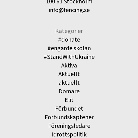
100 61 Stockholm
info@fencing.se
Kategorier
#donate
#engardeiskolan
#StandWithUkraine
Aktiva
Aktuellt
aktuellt
Domare
Elit
Förbundet
Förbundskaptener
Föreningsledare
Idrottspolitik