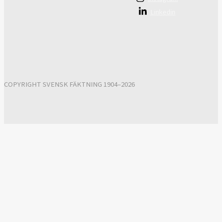
Linkedin
COPYRIGHT SVENSK FÄKTNING 1904–2026