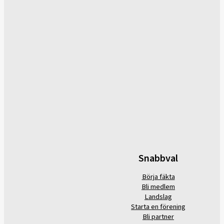
Snabbval
Börja fäkta
Bli medlem
Landslag
Starta en förening
Bli partner