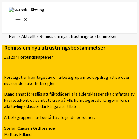
Hoppa
till
innehåll
Hem
»
Aktuellt
»
Remiss om nya utrustningsbestämmelser
Remiss om nya utrustningsbestämmelser
151207
Förbundskaptener
Förslaget är framtaget av en arbetsgrupp med uppdrag att se över
nuvarande säkerhetsregler.
Bland annat föreslås att fäktkläder i alla åldersklasser ska omfattas av
kvalitetskontroll samt att krav på FIE-homologerade klingor införs i
alla tävlingsklasser där klinga 5 är tillåten.
Arbetsgruppen har bestått av följande personer:
Stefan Clausen Ordförande
Mattias Edlund