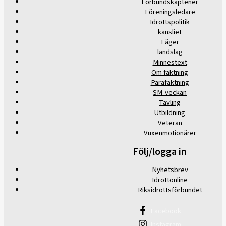
Förbundskaptener
Föreningsledare
Idrottspolitik
kansliet
Läger
landslag
Minnestext
Om fäktning
Parafäktning
SM-veckan
Tävling
Utbildning
Veteran
Vuxenmotionärer
Följ/logga in
Nyhetsbrev
Idrottonline
Riksidrottsförbundet
Facebook
Instagram