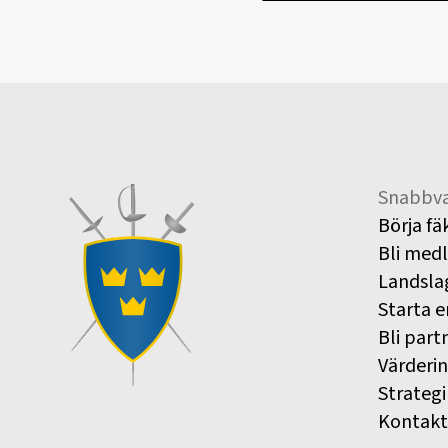
Snabbva
Börja fä
Bli med
Landsla
Starta e
Bli part
Värderi
Strategi
Kontakt