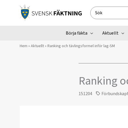
Hoppa
till
Search
innehåll
for:
Börja fäkta
Aktuellt
Hem
»
Aktuellt
»
Ranking och tävlingsformel inför lag-SM
Ranking oc
151204
Förbundskap