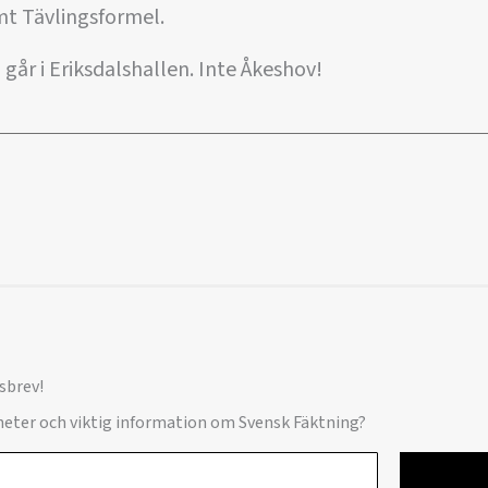
mt Tävlingsformel.
går i Eriksdalshallen. Inte Åkeshov!
sbrev!
yheter och viktig information om Svensk Fäktning?