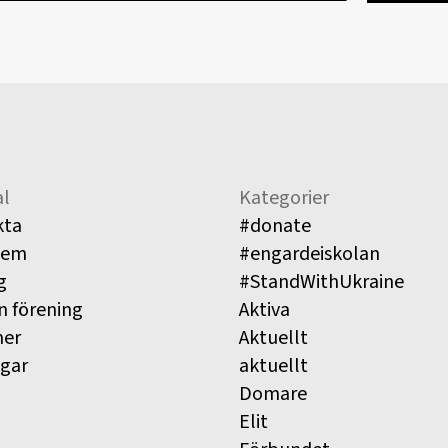
l
Kategorier
kta
#donate
lem
#engardeiskolan
g
#StandWithUkraine
n förening
Aktiva
ner
Aktuellt
ngar
aktuellt
Domare
Elit