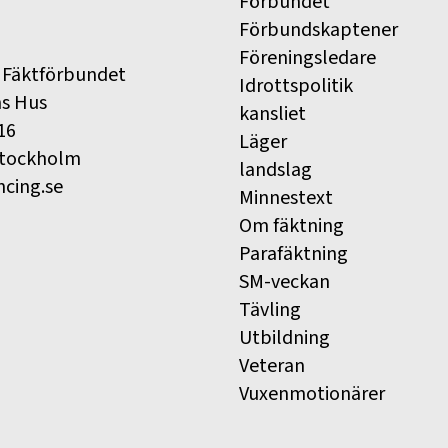
Förbundet
Förbundskaptener
Föreningsledare
 Fäktförbundet
Idrottspolitik
ns Hus
kansliet
16
Läger
Stockholm
landslag
ncing.se
Minnestext
Om fäktning
Parafäktning
SM-veckan
Tävling
Utbildning
Veteran
Vuxenmotionärer