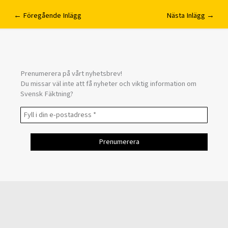
←
Föregående Inlägg
Nästa Inlägg
→
Prenumerera på vårt nyhetsbrev!
Du missar väl inte att få nyheter och viktig information om
Svensk Fäktning?