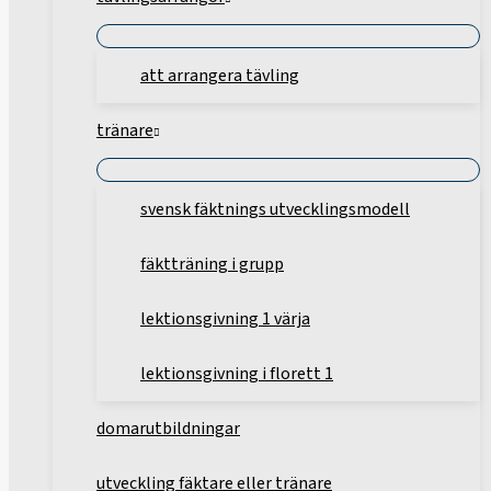
att arrangera tävling
tränare
svensk fäktnings utvecklingsmodell
fäktträning i grupp
lektionsgivning 1 värja
lektionsgivning i florett 1
domarutbildningar
utveckling fäktare eller tränare