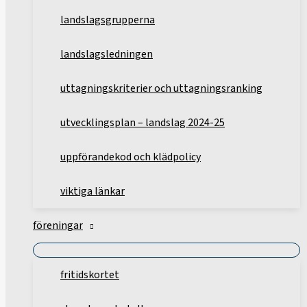
landslagsgrupperna
landslagsledningen
uttagningskriterier och uttagningsranking
utvecklingsplan – landslag 2024-25
uppförandekod och klädpolicy
viktiga länkar
föreningar
fritidskortet