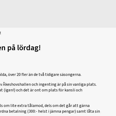
!
en på lördag!
da, över 20 fler än de två tidigare säsongerna.
 Åkeshovshallen och ingenting är på sin vanliga plats.
t (igen!) och det är ont om plats för kansli och
els om lite extra tålamod, dels om det går att gärna
ordna betalning (300:- helst i jämna pengar) samt låta sin