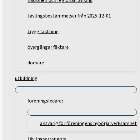
nationell och regional ranking
tävlingsbestämmelser från 2025-12-01
trygg fäktning
övergångar fäktare
domare
utbildning
föreningsledare
ansvarig för föreningens nybörjarverksamhet
tävlingsarrangör