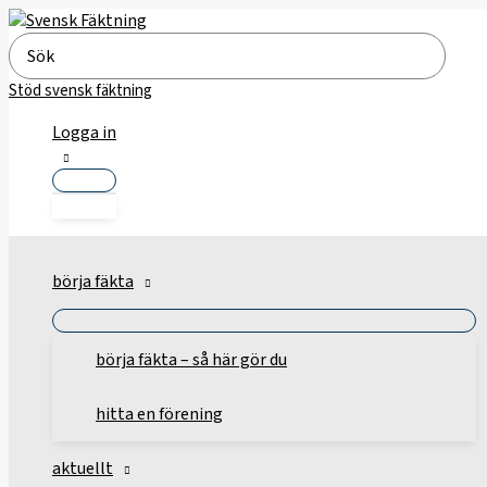
Hoppa
till
Search
innehåll
for:
Stöd svensk fäktning
Logga in
börja fäkta
börja fäkta – så här gör du
hitta en förening
aktuellt