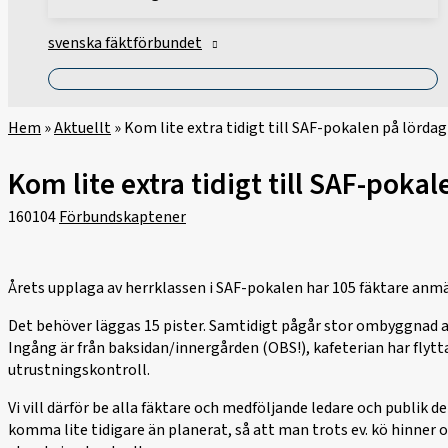
svenska fäktförbundet
Hem
»
Aktuellt
»
Kom lite extra tidigt till SAF-pokalen på lördag
Kom lite extra tidigt till SAF-pokal
160104
Förbundskaptener
Årets upplaga av herrklassen i SAF-pokalen har 105 fäktare anmäl
Det behöver läggas 15 pister. Samtidigt pågår stor ombyggnad av
Ingång är från baksidan/innergården (OBS!), kafeterian har flytta
utrustningskontroll.
Vi vill därför be alla fäktare och medföljande ledare och publik d
komma lite tidigare än planerat, så att man trots ev. kö hinner 